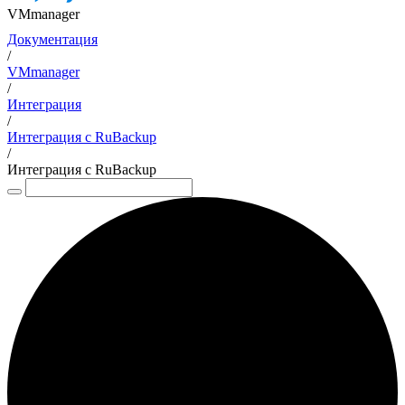
VMmanager
Документация
/
VMmanager
/
Интеграция
/
Интеграция с RuBackup
/
Интеграция с RuBackup