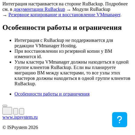
Интеграция настраивается на стороне RuBackup. Подробнее
см. в
документации RuBackup
→ Модули RuBackup
→
Резервное копирование и восстановление VMmanager
.
Особенности работы и ограничения
Интеграция с RuBackup не поддерживается для
редакции VMmanager Hosting.
При восстановлении из резервной копии у ВМ
изменится id.
Узлы кластера VMmanager должны находиться в одной
группе клиентов RuBackup. Если вы планируете
миграцию ВМ между кластерами, то все узлы этих
кластеров должны находиться в одной группе клиентов
RuBackup.
Особенности работы и ограничения
www.ispsystem.ru
© ISPsystem 2026