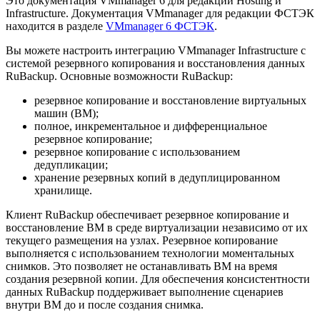
Это документация VMmanager 6 для редакций Hosting и
Infrastructure. Документация VMmanager для редакции ФСТЭК
находится в разделе
VMmanager 6 ФСТЭК
.
Вы можете настроить интеграцию VMmanager Infrastructure с
системой резервного копирования и восстановления данных
RuBackup. Основные возможности RuBackup:
резервное копирование и восстановление виртуальных
машин (ВМ);
полное, инкрементальное и дифференциальное
резервное копирование;
резервное копирование с использованием
дедупликации;
хранение резервных копий в дедуплицированном
хранилище.
Клиент RuBackup обеспечивает резервное копирование и
восстановление ВМ в среде виртуализации независимо от их
текущего размещения на узлах. Резервное копирование
выполняется с использованием технологии моментальных
снимков. Это позволяет не останавливать ВМ на время
создания резервной копии. Для обеспечения консистентности
данных RuBackup поддерживает выполнение сценариев
внутри ВМ до и после создания снимка.