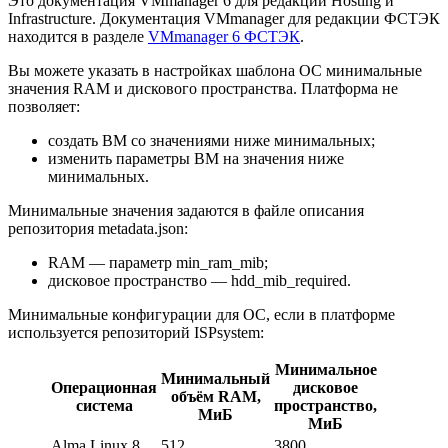
Это документация VMmanager 6 для редакций Hosting и
Infrastructure. Документация VMmanager для редакции ФСТЭК
находится в разделе
VMmanager 6 ФСТЭК
.
Вы можете указать в настройках шаблона ОС минимальные
значения RAM и дискового пространства. Платформа не
позволяет:
создать ВМ со значениями ниже минимальных;
изменить параметры ВМ на значения ниже
минимальных.
Минимальные значения задаются в файле описания
репозитория metadata.json:
RAM — параметр min_ram_mib;
дисковое пространство — hdd_mib_required.
Минимальные конфигурации для ОС, если в платформе
используется репозиторий ISPsystem:
Минимальное
Минимальный
Операционная
дисковое
объём RAM,
система
пространство,
МиБ
МиБ
Alma Linux 8
512
3800