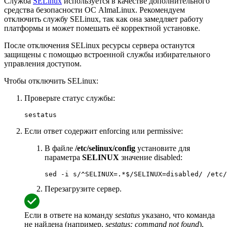
Служба
SELinux
используется в качестве дополнительного
средства безопасности ОС AlmaLinux. Рекомендуем
отключить службу SELinux, так как она замедляет работу
платформы и может помешать её корректной установке.
После отключения SELinux ресурсы сервера останутся
защищены с помощью встроенной службы избирательного
управления доступом.
Чтобы отключить SELinux:
Проверьте статус службы:
sestatus
Если ответ содержит enforcing или permissive:
В файле
/etc/selinux/config
установите для
параметра
SELINUX
значение disabled:
sed -i s/^SELINUX=.*$/SELINUX=disabled/ /etc/
Перезагрузите сервер.
Если в ответе на команду
sestatus
указано, что команда
не найдена (например,
sestatus: command not found
),