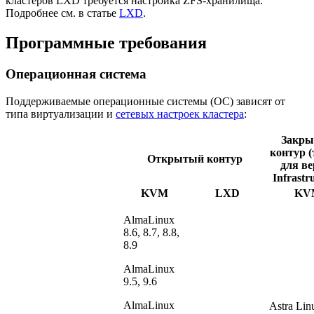
кластеров LXD требуется настройка ZFS-хранилища.
Подробнее см. в статье
LXD
.
Программные требования
Операционная система
Поддерживаемые операционные системы (ОС) зависят от
типа виртуализации и
сетевых настроек кластера
:
Закр
контур (
Открытый контур
для ве
Infrastr
KVM
LXD
KV
AlmaLinux
8.6, 8.7, 8.8,
8.9
AlmaLinux
9.5, 9.6
AlmaLinux
Astra Lin