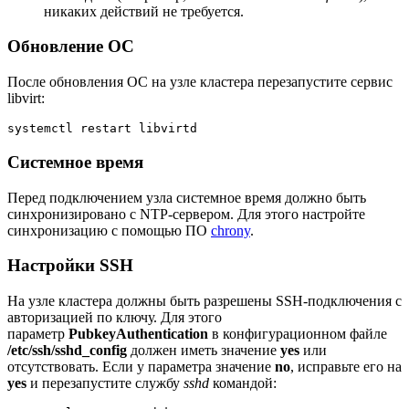
никаких действий не требуется.
Обновление ОС
После обновления ОС на узле кластера перезапустите сервис
libvirt:
systemctl restart libvirtd
Системное время
Перед подключением узла системное время должно быть
синхронизировано с NTP-сервером. Для этого настройте
синхронизацию с помощью ПО
chrony
.
Настройки SSH
На узле кластера должны быть разрешены SSH-подключения с
авторизацией по ключу. Для этого
параметр
PubkeyAuthentication
в конфигурационном файле
/etc/ssh/sshd_config
должен иметь значение
yes
или
отсутствовать. Если у параметра значение
no
, исправьте его на
yes
и перезапустите службу
sshd
командой: