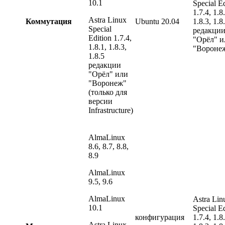
10.1
Special Ed
1.7.4, 1.8
Astra Linux
Коммутация
Ubuntu 20.04
1.8.3, 1.8
Special
редакци
Edition 1.7.4,
"Орёл" и
1.8.1, 1.8.3,
"Вороне
1.8.5
редакции
"Орёл" или
"Воронеж"
(только для
версии
Infrastructure)
AlmaLinux
8.6, 8.7, 8.8,
8.9
AlmaLinux
9.5, 9.6
AlmaLinux
Astra Lin
10.1
Special Ed
конфигурация
1.7.4, 1.8
Astra Linux