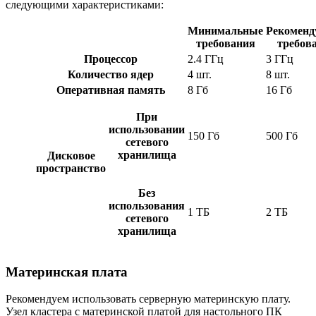
следующими характеристиками:
Минимальные
Рекоменд
требования
требов
Процессор
2.4 ГГц
3 ГГц
Количество ядер
4 шт.
8 шт.
Оперативная память
8 Гб
16 Гб
При
использовании
150 Гб
500 Гб
сетевого
хранилища
Дисковое
пространство
Без
использования
1 ТБ
2 ТБ
сетевого
хранилища
Материнская плата
Рекомендуем использовать серверную материнскую плату.
Узел кластера с материнской платой для настольного ПК