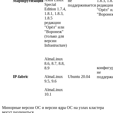
Маршрутизация
не
1.8.3, 1.8
Special
поддерживается
редакци
Edition 1.7.4,
"Орёл" и
1.8.1, 1.8.3,
"Вороне
1.8.5
редакции
"Орёл" или
"Воронеж"
(только для
версии
Infrastructure)
AlmaLinux
8.6, 8.7, 8.8,
конфигу
8.9
не
IP-fabric
AlmaLinux
Ubuntu 20.04
поддержи
9.5, 9.6
AlmaLinux
10.1
Минорные версии ОС и версии ядра ОС на узлах кластера
могут различаться.