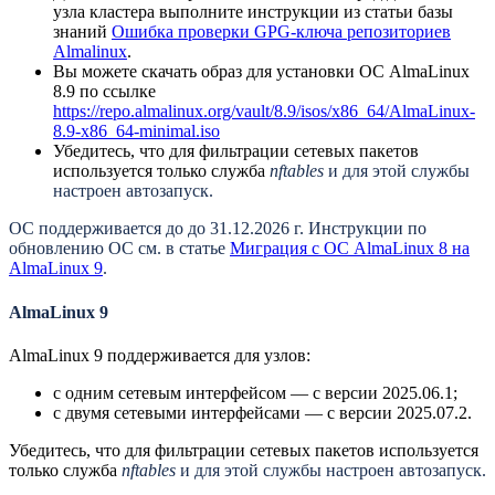
узла кластера выполните инструкции из статьи базы
знаний
Ошибка проверки GPG-ключа репозиториев
Almalinux
.
Вы можете скачать образ для установки ОС AlmaLinux
8.9 по ссылке
https://repo.almalinux.org/vault/8.9/isos/x86_64/AlmaLinux-
8.9-x86_64-minimal.iso
Убедитесь, что для фильтрации сетевых пакетов
используется только служба
nftables
и для этой службы
настроен автозапуск.
ОС поддерживается до до 31.12.2026 г. Инструкции по
обновлению ОС см. в статье
Миграция с ОС AlmaLinux 8 на
AlmaLinux 9
.
AlmaLinux 9
AlmaLinux 9 поддерживается для узлов:
с одним сетевым интерфейсом — с версии 2025.06.1;
с двумя сетевыми интерфейсами — с версии 2025.07.2.
Убедитесь, что для фильтрации сетевых пакетов используется
только служба
nftables
и для этой службы настроен автозапуск.