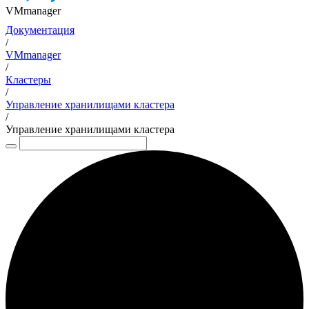
VMmanager
Документация
/
VMmanager
/
Кластеры
/
Управление хранилищами кластера
/
Управление хранилищами кластера