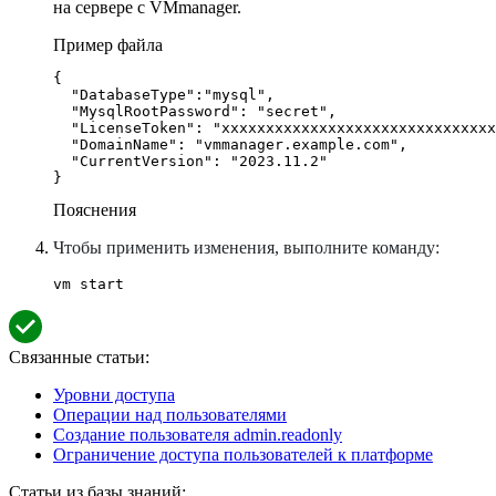
на сервере с VMmanager.
Пример файла
{ 

  "DatabaseType":"mysql",

  "MysqlRootPassword": "secret",

  "LicenseToken": "xxxxxxxxxxxxxxxxxxxxxxxxxxxxxxx
  "DomainName": "vmmanager.example.com",

  "CurrentVersion": "2023.11.2"

}
Пояснения
Чтобы применить изменения, выполните команду:
vm start
Связанные статьи:
Уровни доступа
Операции над пользователями
Создание пользователя admin.readonly
Ограничение доступа пользователей к платформе
Статьи из базы знаний: