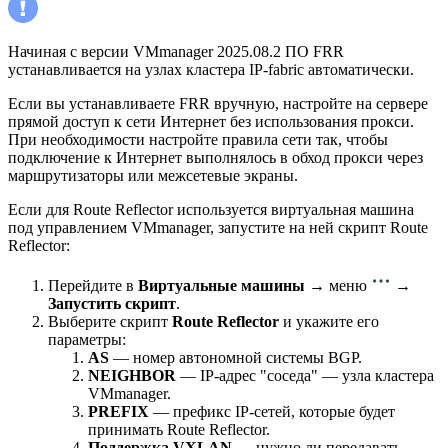
Начиная с версии VMmanager 2025.08.2 ПО FRR
устанавливается на узлах кластера IP-fabric автоматически.
Если вы устанавливаете FRR вручную, настройте на сервере
прямой доступ к сети Интернет без использования прокси.
При необходимости настройте правила сети так, чтобы
подключение к Интернет выполнялось в обход прокси через
маршрутизаторы или межсетевые экраны.
Если для Route Reflector используется виртуальная машина
под управлением VMmanager, запустите на ней скрипт Route
Reflector:
Перейдите в
Виртуальные машины
→ меню
→
Запустить скрипт
.
Выберите скрипт
Route Reflector
и укажите его
параметры:
AS
— номер автономной системы BGP.
NEIGHBOR
— IP-адрес "соседа" — узла кластера
VMmanager.
PREFIX
— префикс IP-сетей, которые будет
принимать Route Reflector.
Поддержка VXLAN
— нужно ли передавать