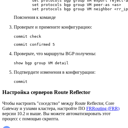
        set protocols bgp group VM export reject-a
        set protocols bgp group VM peer-as <as>

        set protocols bgp group VM neighbor <rr_ip
Пояснения к команде
Проверьте и примените конфигурацию:
commit check
commit confirmed 5
Проверьте, что маршруты BGP получены:
show bgp group VM detail
Подтвердите изменения в конфигурации:
commit
Настройка серверов Route Reflector
Чтобы настроить "соседство" между Route Reflector, Core
Gateway и узлами кластера, настройте ПО
FRRouting (FRR)
версии 10.2 и выше. Вы можете автоматизировать этот
процесс с помощью скрипта.