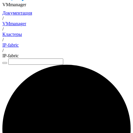
VMmanager
Документация
/
VMmanager
/
Кластеры
/
IP-fabric
/
IP-fabric