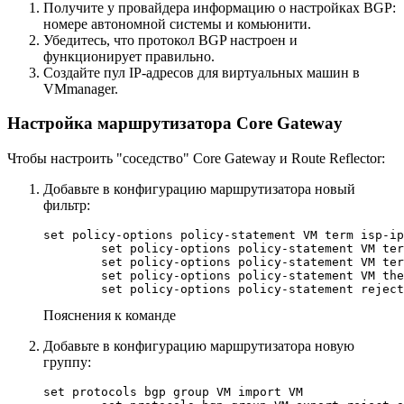
Получите у провайдера информацию о настройках BGP:
номере автономной системы и комьюнити.
Убедитесь, что протокол BGP настроен и
функционирует правильно.
Создайте пул IP-адресов для виртуальных машин в
VMmanager.
Настройка маршрутизатора Core Gateway
Чтобы настроить "соседство" Core Gateway и Route Reflector:
Добавьте в конфигурацию маршрутизатора новый
фильтр:
set policy-options policy-statement VM term isp-ip
        set policy-options policy-statement VM ter
        set policy-options policy-statement VM ter
        set policy-options policy-statement VM the
        set policy-options policy-statement reject
Пояснения к команде
Добавьте в конфигурацию маршрутизатора новую
группу:
set protocols bgp group VM import VM
