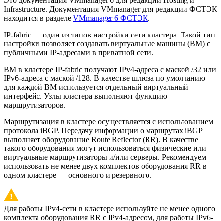
Это документация VMmanager 6 для редакций Hosting и
Infrastructure. Документация VMmanager для редакции ФСТЭК
находится в разделе
VMmanager 6 ФСТЭК
.
IP-fabric — один из типов настройки сети кластера. Такой тип
настройки позволяет создавать виртуальные машины (ВМ) с
публичными IP-адресами в приватной сети.
ВМ в кластере IP-fabric получают IPv4-адреса с маской /32 или
IPv6-адреса с маской /128. В качестве шлюза по умолчанию
для каждой ВМ используется отдельный виртуальный
интерфейс. Узлы кластера выполняют функцию
маршрутизаторов.
Маршрутизация в кластере осуществляется с использованием
протокола iBGP. Передачу информации о маршрутах iBGP
выполняет оборудование Route Reflector (RR). В качестве
такого оборудования могут использоваться физические или
виртуальные маршрутизаторы и/или серверы. Рекомендуем
использовать не менее двух комплектов оборудования RR в
одном кластере — основного и резервного.
Для работы IPv4-сети в кластере используйте не менее одного
комплекта оборудования RR с IPv4-адресом, для работы IPv6-