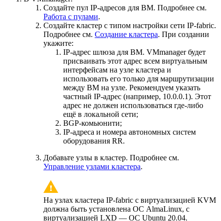
Создайте пул IP-адресов для ВМ. Подробнее см.
Работа с пулами
.
Создайте кластер с типом настройки сети IP-fabric.
Подробнее см.
Создание кластера
. При создании
укажите:
IP-адрес шлюза для ВМ. VMmanager будет
присваивать этот адрес всем виртуальным
интерфейсам на узле кластера и
использовать его только для маршрутизации
между ВМ на узле. Рекомендуем указать
частный IP-адрес (например, 10.0.0.1). Этот
адрес не должен использоваться где-либо
ещё в локальной сети;
BGP-комьюнити;
IP-адреса и номера автономных систем
оборудования RR.
Добавьте узлы в кластер. Подробнее см.
Управление узлами кластера
.
На узлах кластера IP-fabric с виртуализацией KVM
должна быть установлена ОС AlmaLinux, с
виртуализацией LXD — ОС Ubuntu 20.04.