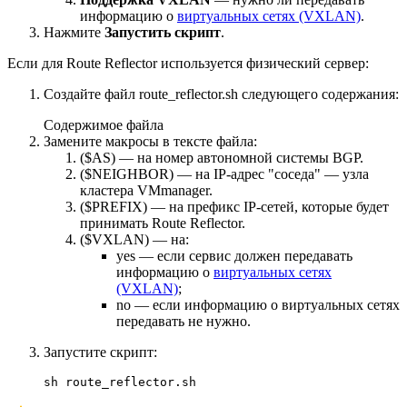
информацию о
виртуальных сетях (VXLAN)
.
Нажмите
Запустить скрипт
.
Если для Route Reflector используется физический сервер:
Создайте файл route_reflector.sh следующего содержания:
Содержимое файла
Замените макросы в тексте файла:
($AS) — на номер автономной системы BGP.
($NEIGHBOR) — на IP-адрес "соседа" — узла
кластера VMmanager.
($PREFIX) — на префикс IP-сетей, которые будет
принимать Route Reflector.
($VXLAN) — на:
уеs — если сервис должен передавать
информацию о
виртуальных сетях
(VXLAN)
;
no — если информацию о виртуальных сетях
передавать не нужно.
Запустите скрипт:
sh route_reflector.sh