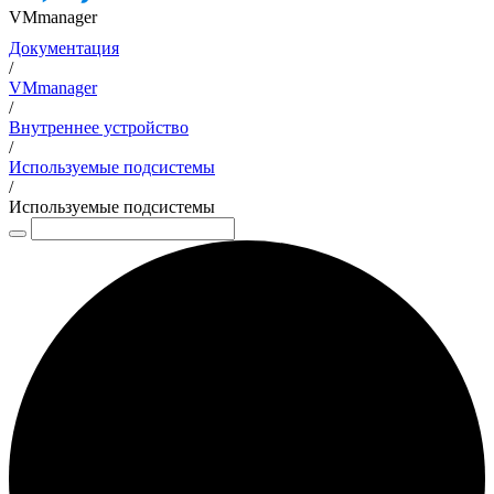
VMmanager
Документация
/
VMmanager
/
Внутреннее устройство
/
Используемые подсистемы
/
Используемые подсистемы