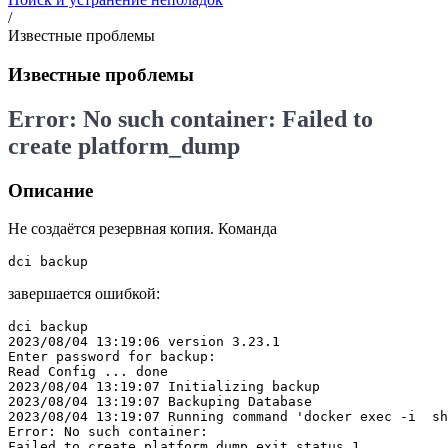
/
Известные проблемы
Известные проблемы
Error: No such container: Failed to
create platform_dump
Описание
Не создаётся резервная копия. Команда
dci backup
завершается ошибкой:
dci backup

2023/08/04 13:19:06 version 3.23.1

Enter password for backup: 

Read Config ... done

2023/08/04 13:19:07 Initializing backup

2023/08/04 13:19:07 Backuping Database

2023/08/04 13:19:07 Running command 'docker exec -i  sh
Error: No such container: 

Failed to create platform_dump exit status 1 