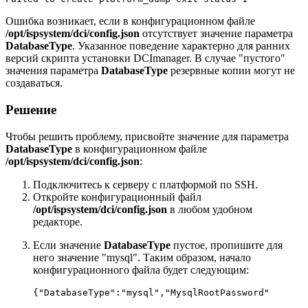
Ошибка возникает, если в конфигурационном файле
/opt/ispsystem/dci/config.json
отсутствует значение параметра
DatabaseType
. Указанное поведение характерно для ранних
версий скрипта установки DCImanager. В случае "пустого"
значения параметра
DatabaseType
резервные копии могут не
создаваться.
Решение
Чтобы решить проблему, присвойте значение для параметра
DatabaseType
в конфигурационном файле
/opt/ispsystem/dci/config.json
:
Подключитесь к серверу с платформой по SSH.
Откройте конфигурационный файл
/opt/ispsystem/dci/config.json
в любом удобном
редакторе.
Если значение
DatabaseType
пустое, пропишите для
него значение "mysql". Таким образом, начало
конфигурационного файла будет следующим:
{"DatabaseType":"mysql","MysqlRootPassword"