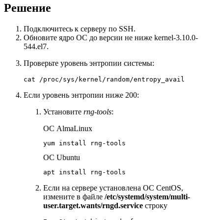
Решение
Подключитесь к серверу по SSH.
Обновите ядро ОС до версии не ниже kernel-3.10.0-
544.el7.
Проверьте уровень энтропии системы:
cat /proc/sys/kernel/random/entropy_avail
Если уровень энтропии ниже 200:
Установите
rng-tools
:
ОС AlmaLinux
yum install rng-tools
ОС Ubuntu
apt install rng-tools
Если на сервере установлена ОС CentOS,
измените в файле
/etc/systemd/system/multi-
user.target.wants/rngd.service
строку