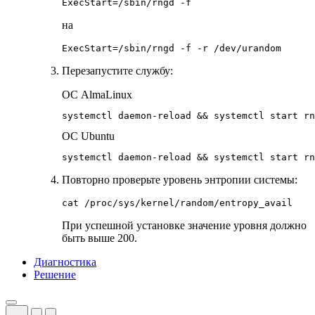
ExecStart=/sbin/rngd -f
на
ExecStart=/sbin/rngd -f -r /dev/urandom
Перезапустите службу:
ОС AlmaLinux
systemctl daemon-reload && systemctl start rn
ОС Ubuntu
systemctl daemon-reload && systemctl start rn
Повторно проверьте уровень энтропии системы:
cat /proc/sys/kernel/random/entropy_avail
При успешной установке значение уровня должно
быть выше 200.
Диагностика
Решение