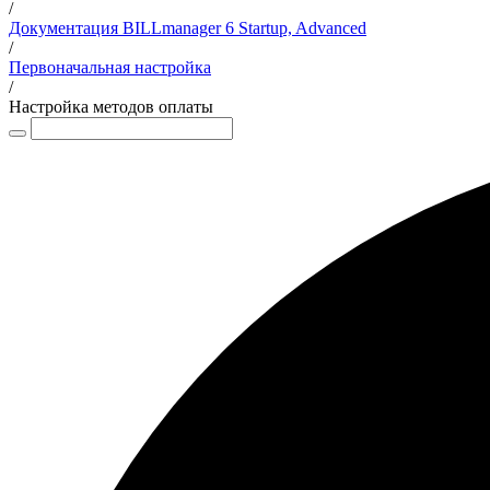
/
Документация BILLmanager 6 Startup, Advanced
/
Первоначальная настройка
/
Настройка методов оплаты