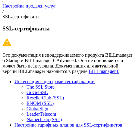
/
Настройка продажи услуг
/
SSL-сертификаты
SSL-сертификаты
Это документация неподдерживаемого продукта BILLmanager
6 Startup и BILLmanager 6 Advanced. Она не обновляется и
может быть неактуальна. Документация для актуальной
версии BILLmanager находится в разделе
BILLmanager 6
.
Интеграция с центрами сертификации
The SSL Store
GoGetSSL
ResellerClub (SSL)
ENOM (SSL)
GlobalSign
LeaderTelecom
Namecheap (SSL)
Настройка тарифных планов для SSL-сертификатов