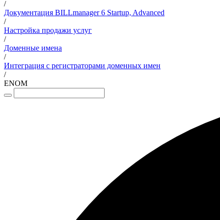
/
Документация BILLmanager 6 Startup, Advanced
/
Настройка продажи услуг
/
Доменные имена
/
Интеграция с регистраторами доменных имен
/
ENOM