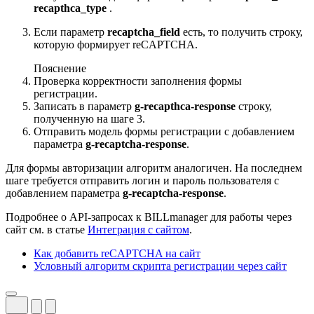
recapthca_type
.
Если параметр
recaptcha_field
есть, то получить строку,
которую формирует reCAPTCHA.
Пояснение
Проверка корректности заполнения формы
регистрации.
Записать в параметр
g-recapthca-response
строку,
полученную на шаге 3.
Отправить модель формы регистрации с добавлением
параметра
g-recaptcha-response
.
Для формы авторизации алгоритм аналогичен. На последнем
шаге требуется отправить логин и пароль пользователя с
добавлением параметра
g-recaptcha-response
.
Подробнее о API-запросах к BILLmanager для работы через
сайт см. в статье
Интеграция с сайтом
.
Как добавить reCAPTCHA на сайт
Условный алгоритм скрипта регистрации через сайт