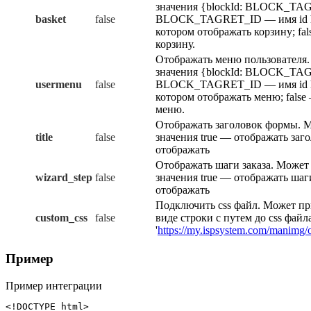
значения {blockId: BLOCK_TAG
basket
false
BLOCK_TAGRET_ID — имя id ht
котором отображать корзину; fa
корзину.
Отображать меню пользователя
значения {blockId: BLOCK_TAG
usermenu
false
BLOCK_TAGRET_ID — имя id ht
котором отображать меню; false
меню.
Отображать заголовок формы. 
title
false
значения true — отображать заго
отображать
Отображать шаги заказа. Может
wizard_step
false
значения true — отображать шаги
отображать
Подключить css файл. Может пр
custom_css
false
виде строки с путем до css фай
'
https://my.ispsystem.com/manimg/o
Пример
Пример интеграции
<!DOCTYPE html>
