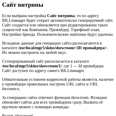
Сайт витрины
Если выбрана настройка
Сайт витрины
, то по адресу
BILLmanager будет открыт автоматически генерируемый сайт.
Сайт создается или обновляется при редактировании таких
сущностей как Компания, Провайдер, Тарифный план,
Настройки бренда. Пользовательские шаблоны будут удалены.
Исходные данные для генерации сайта располагаются в
каталоге
/usr/local/mgr5/skins/showroom/<ID провайдера>
.
Их можно настроить на любой вкус.
Сгенерированный сайт располагается в каталоге
/usr/local/mgr5/skins/showroom/1/
, где 1 — Id провайдера.
Сайт доступен по адресу самого BILLmanager.
Обязательным условием корректной работы является, наличие
у провайдера правильных настроек URL сайтa и URL
биллинга.
За генерацию сайта отвечает функция showroom. Функция
обновляет сайты для всех провайдеров сразу. Вызвать её
вручную можно с помощью команды:
Вызов 'showroom'