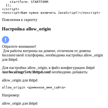
    startform: STARTFORM

  });

</script>

<noscript>Вам нужно включить JavaScript!</noscript>
Пояснения к скрипту
Настройка allow_origin
Обратите внимание!
Для работы витрины на домене, отличном от домена
биллинговой платформы, необходима настройка allow_origin
для ihttpd.
Для настройки allow_origin, в файл конфигурации ihttpd
/usr/local/mgr5/etc/ihttpd.conf
необходимо добавить:
allow_origin для ihttpd
allow_origin <доменное_имя_сайта>
Например:
allow_origin для ihttpd