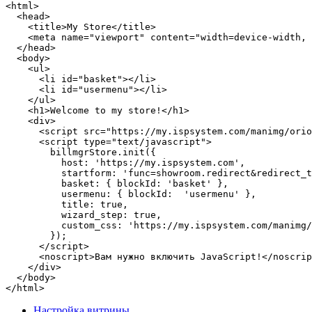
<html>

  <head>

    <title>My Store</title>

    <meta name="viewport" content="width=device-width, 
  </head>

  <body>

    <ul>

      <li id="basket"></li>

      <li id="usermenu"></li>

    </ul>

    <h1>Welcome to my store!</h1>

    <div>

      <script src="https://my.ispsystem.com/manimg/orio
      <script type="text/javascript">

        billmgrStore.init({

          host: 'https://my.ispsystem.com',

          startform: 'func=showroom.redirect&redirect_t
          basket: { blockId: 'basket' },

          usermenu: { blockId:  'usermenu' },

          title: true,

          wizard_step: true,

          custom_css: 'https://my.ispsystem.com/manimg/
        });

      </script>

      <noscript>Вам нужно включить JavaScript!</noscrip
    </div>

  </body>

</html>
Настройка витрины