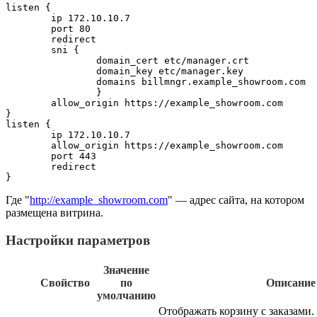
listen {

	ip 172.10.10.7

	port 80

	redirect

	sni {

		domain_cert etc/manager.crt

		domain_key etc/manager.key

		domains billmngr.example_showroom.com

		}

	allow_origin https://example_showroom.com

}

listen {

	ip 172.10.10.7

	allow_origin https://example_showroom.com

	port 443

	redirect

}
Где "
http://example_showroom.com
" — адрес сайта, на котором
размещена витрина.
Настройки параметров
Значение
Свойство
по
Описание
умолчанию
Отображать корзину с заказами