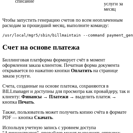
списание
услуги за
месяц
Чтобы запустить генерацию счетов по всем неоплаченным
расходам за прошедший месяц, выполните команду:
/usr/local/mgr5/sbin/billmaintain --command payment_gen
Счет на основе платежа
Биллинговая платформа формирует счёт в момент
оформления заказа клиентом. Печатная форма документа
открывается по нажатию кнопки
Оплатить
на странице
заказа услуги.
Счета, созданные на основе платежа, сохраняются в
BILLmanager и доступны для просмотра как провайдеру, так и
клиенту:
Финансы
→
Платежи
→ выделить платеж →
кнопка
Печать
.
Также, пользователь может получить копию счёта в формате
PDF — кнопка
Скачать
.
Используя учетную запись с уровнем доступа
"Администратор", провайдер может выполнить отправку