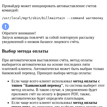
Провайдер может инициировать автовыставление счетов
командой:
/usr/local/mgr5/sbin/billmaintain --command warnmoney
Обратите внимание!
Запуск команды повлечёт за собой повторную рассылку
уведомлений о низком балансе лицевого счёта.
Выбор метода оплаты
При автоматическом выставлении счёта, метод оплаты
выбирается автоматически на основе последних пяти
платежей клиента. Автоматически может быть выбран только
банковский перевод. Принцип выбора метода оплаты:
Если чаще всего клиент использовал
метод оплаты с
типом "Банковский перевод"
, то система выберет этот
метод оплаты. В таком случае, к уведомлению будет
приложен счёт на оплату в формате PDF, также,
автоматически будет определён плательщик.
Если чаще всего клиент использовал
метод оплаты
иного типа
, то считается, что выбрать метод оплаты не