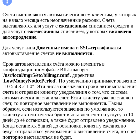
Счета выставляются автоматически всем клиентам, у которых
на начало месяца есть неоплаченные расходы. Счета
выставляются для услуг с
ежедневным
списанием средств и
для услуг с
ежемесячным
списанием, у которых
включено
автопродление.
Для услуг типа
Доменные имена
и
SSL-сертификаты
автовыставление счетов
не выполняется
.
Срок автовыставления счёта можно изменить в
конфигурационном файле BILLmanager
'
/usr/local/mgr5/etc/billmgr.conf
', директива
'
LowMoneyNoticePeriod
'. По умолчанию принимает значение
"10 5 4 3 2 1 0". Эти числа обозначают сроки автовыставления
счета и отправки клиенту уведомления о том, что система
автоматически выставила счет. Если клиенту уже выставлен
счет, то повторное выставление не выполняется. Таким
образом, если используются значения по умолчанию, то
клиенту автоматически будет выставлен счёт на услугу за 10
дней до её остановки, а также будет отправлено уведомление.
Когда останется 5 дней до остановки, клиенту ежедневно
будут отправляться уведомления о выставлении счёта, но счёт
повторно выставляться не будет.