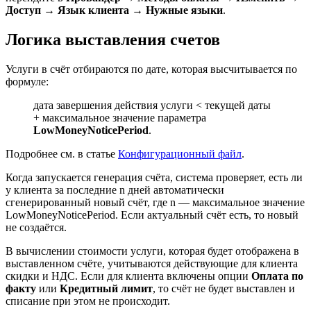
Доступ
→
Язык клиента
→
Нужные языки
.
Логика выставления счетов
Услуги в счёт отбираются по дате, которая высчитывается по
формуле:
дата завершения действия услуги < текущей даты
+ максимальное значение параметра
LowMoneyNoticePeriod
.
Подробнее см. в статье
Конфигурационный файл
.
Когда запускается генерация счёта, система проверяет, есть ли
у клиента за последние n дней автоматически
сгенерированный новый счёт, где n — максимальное значение
LowMoneyNoticePeriod. Если актуальный счёт есть, то новый
не создаётся.
В вычислении стоимости услуги, которая будет отображена в
выставленном счёте, учитываются действующие для клиента
скидки и НДС. Если для клиента включены опции
Оплата по
факту
или
Кредитный лимит
, то счёт не будет выставлен и
списание при этом не происходит.