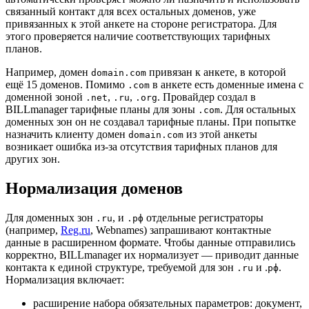
связанный контакт для всех остальных доменов, уже
привязанных к этой анкете на стороне регистратора. Для
этого проверяется наличие соответствующих тарифных
планов.
Например, домен
привязан к анкете, в которой
domain.com
ещё 15 доменов. Помимо
в анкете есть доменные имена с
.com
доменной зоной
,
,
. Провайдер создал в
.net
.ru
.org
BILLmanager тарифные планы для зоны
. Для остальных
.com
доменных зон он не создавал тарифные планы. При попытке
назначить клиенту домен
из этой анкеты
domain.com
возникает ошибка из-за отсутствия тарифных планов для
других зон.
Нормализация доменов
Для доменных зон
, и
отдельные регистраторы
.ru
.рф
(например,
Reg.ru
, Webnames) запрашивают контактные
данные в расширенном формате. Чтобы данные отправились
корректно, BILLmanager их нормализует — приводит данные
контакта к единой структуре, требуемой для зон
и .
.
.ru
рф
Нормализация включает:
расширение набора обязательных параметров: документ,