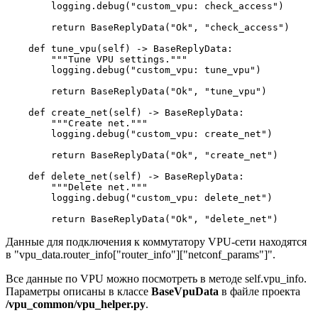
        logging.debug("custom_vpu: check_access")

        return BaseReplyData("Ok", "check_access")

    def tune_vpu(self) -> BaseReplyData:

        """Tune VPU settings."""

        logging.debug("custom_vpu: tune_vpu")

        return BaseReplyData("Ok", "tune_vpu")

    def create_net(self) -> BaseReplyData:

        """Create net."""

        logging.debug("custom_vpu: create_net")

        return BaseReplyData("Ok", "create_net")

    def delete_net(self) -> BaseReplyData:

        """Delete net."""

        logging.debug("custom_vpu: delete_net")

        return BaseReplyData("Ok", "delete_net")
Данные для подключения к коммутатору VPU-сети находятся
в "vpu_data.router_info["router_info"]["netconf_params"]".
Все данные по VPU можно посмотреть в методе self.vpu_info.
Параметры описаны в классе
BaseVpuData
в файле проекта
/vpu_common/vpu_helper.py
.