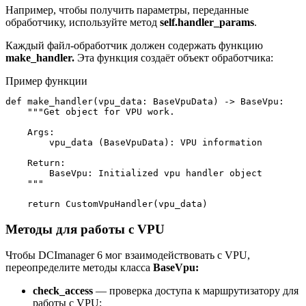
Например, чтобы получить параметры, переданные
обработчику, используйте метод
self.handler_params
.
Каждый файл-обработчик должен содержать функцию
make_handler.
Эта функция создаёт объект обработчика:
Пример функции
def make_handler(vpu_data: BaseVpuData) -> BaseVpu:

    """Get object for VPU work.

    Args:

        vpu_data (BaseVpuData): VPU information

    Return:

        BaseVpu: Initialized vpu handler object

    """  

    return CustomVpuHandler(vpu_data)
Методы для работы с VPU
Чтобы DCImanager 6 мог взаимодействовать с VPU,
переопределите методы класса
BaseVpu:
check_access
— проверка доступа к маршрутизатору для
работы с VPU;