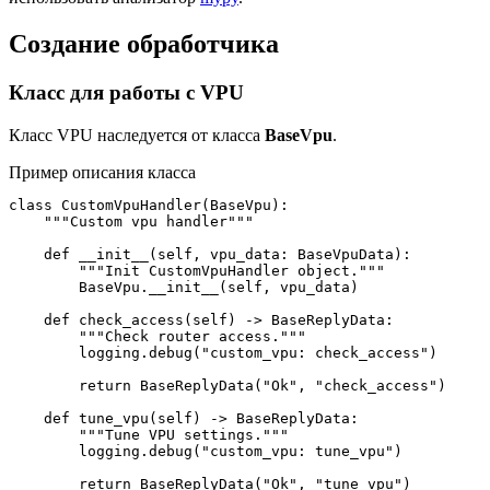
Создание обработчика
Класс для работы с VPU
Класс VPU наследуется от класса
BaseVpu
.
Пример описания класса
class CustomVpuHandler(BaseVpu):

    """Custom vpu handler"""

    def __init__(self, vpu_data: BaseVpuData):

        """Init CustomVpuHandler object."""

        BaseVpu.__init__(self, vpu_data)

    def check_access(self) -> BaseReplyData:

        """Check router access."""

        logging.debug("custom_vpu: check_access")

        return BaseReplyData("Ok", "check_access")

    def tune_vpu(self) -> BaseReplyData:

        """Tune VPU settings."""

        logging.debug("custom_vpu: tune_vpu")

        return BaseReplyData("Ok", "tune_vpu")
