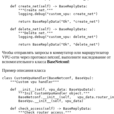
    def create_net(self) -> BaseReplyData:

        """Create net."""

        logging.debug("custom_vpu: create_net")

        return BaseReplyData("Ok", "create_net")

    def delete_net(self) -> BaseReplyData:

        """Delete net."""

        logging.debug("custom_vpu: delete_net")

        return BaseReplyData("Ok", "delete_net")
Чтобы отправлять запросы в коммутатор или маршрутизатор
VPU-сети через протокол netconf, выполните наследование от
вспомогательного класса
BaseNetconf
:
Пример описания класса
class CustomVpuHandler(BaseNetconf, BaseVpu):

    """Custom vpu handler"""

    def __init__(self, vpu_data: BaseVpuData):

        """Init CustomVpuHandler object."""

        BaseNetconf.__init__(self,   vpu_data.router_in
        BaseVpu.__init__(self, vpu_data)

    def check_access(self) -> BaseReplyData:

        """Check router access."""
