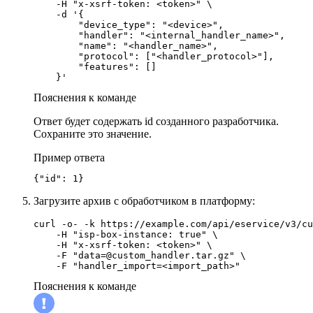
    -H "x-xsrf-token: <token>" \

    -d '{

        "device_type": "<device>",

        "handler": "<internal_handler_name>",

        "name": "<handler_name>",

        "protocol": ["<handler_protocol>"],

        "features": []

Пояснения к команде
Ответ будет содержать id созданного разработчика.
Сохраните это значение.
Пример ответа
{"id": 1}
Загрузите архив с обработчиком в платформу:
curl -o- -k https://example.com/api/eservice/v3/cu
    -H "isp-box-instance: true" \

    -H "x-xsrf-token: <token>" \

    -F "data=@custom_handler.tar.gz" \

    -F "handler_import=<import_path>"
Пояснения к команде