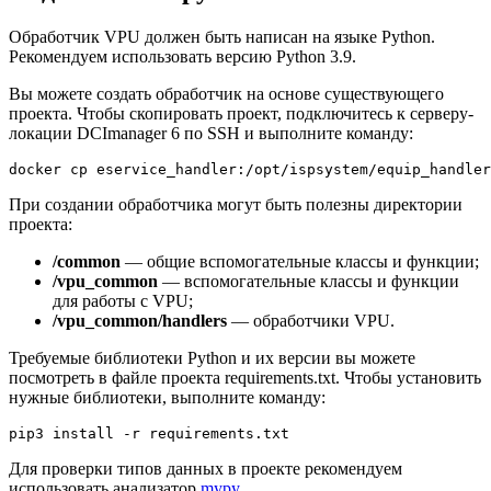
Обработчик VPU должен быть написан на языке Python.
Рекомендуем использовать версию Python 3.9.
Вы можете создать обработчик на основе существующего
проекта. Чтобы скопировать проект, подключитесь к серверу-
локации DCImanager 6 по SSH и выполните команду:
docker cp eservice_handler:/opt/ispsystem/equip_handler
При создании обработчика могут быть полезны директории
проекта:
/common
— общие вспомогательные классы и функции;
/vpu_common
— вспомогательные классы и функции
для работы с VPU;
/vpu_common/handlers
— обработчики VPU.
Требуемые библиотеки Python и их версии вы можете
посмотреть в файле проекта requirements.txt. Чтобы установить
нужные библиотеки, выполните команду:
pip3 install -r requirements.txt
Для проверки типов данных в проекте рекомендуем
использовать анализатор
mypy
.