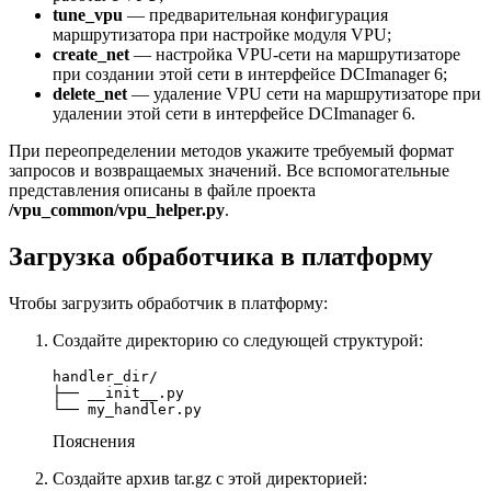
tune_vpu
— предварительная конфигурация
маршрутизатора при настройке модуля VPU;
create_net
— настройка VPU-сети на маршрутизаторе
при создании этой сети в интерфейсе DCImanager 6;
delete_net
— удаление VPU сети на маршрутизаторе при
удалении этой сети в интерфейсе DCImanager 6.
При переопределении методов укажите требуемый формат
запросов и возвращаемых значений. Все вспомогательные
представления описаны в файле проекта
/vpu_common/vpu_helper.py
.
Загрузка обработчика в платформу
Чтобы загрузить обработчик в платформу:
Создайте директорию со следующей структурой:
handler_dir/

├── __init__.py

└── my_handler.py
Пояснения
Создайте архив tar.gz с этой директорией: