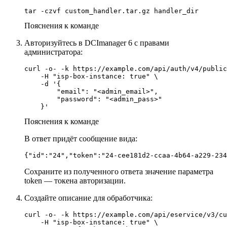
tar -czvf custom_handler.tar.gz handler_dir
Пояснения к команде
Авторизуйтесь в DCImanager 6 с правами
администратора:
curl -o- -k https://example.com/api/auth/v4/public
    -H "isp-box-instance: true" \

    -d '{

        "email": "<admin_email>",

        "password": "<admin_pass>"

Пояснения к команде
В ответ придёт сообщение вида:
{"id":"24","token":"24-cee181d2-ccaa-4b64-a229-234
Сохраните из полученного ответа значение параметра
token — токена авторизации.
Создайте описание для обработчика:
curl -o- -k https://example.com/api/eservice/v3/cu
    -H "isp-box-instance: true" \
