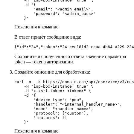
    -H "isp-box-instance: true" \

    -d '{

        "email": "<admin_email>",

        "password": "<admin_pass>"

Пояснения к команде
В ответ придёт сообщение вида:
{"id":"24","token":"24-cee181d2-ccaa-4b64-a229-234
Сохраните из полученного ответа значение параметра
token — токена авторизации.
Создайте описание для обработчика:
curl -o- -k https://domain.com/api/eservice/v3/cus
    -H "isp-box-instance: true" \

    -H "x-xsrf-token: <token>" \

    -d '{

        "device_type": "pdu",

        "handler": "<internal_handler_name>",

        "name": "<handler_name>",

        "protocol": ["custom"],

        "features": []

    }'
Пояснения к команде