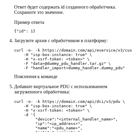
Ответ будет содержать id созданного обработчика.
Сохраните это значение.
Пример ответа
{"id": 1}
Загрузите архив с обработчиком в платформу:
curl -o- -k https://domain.com/api/eservice/v3/cus
    -H "isp-box-instance: true" \

    -H "x-xsrf-token: <token>" \

    -F "data=@dummy_pdu_handler.tar.gz" \

    -F "handler_import=dummy_handler.dummy_pdu"
Пояснения к команде
Добавьте виртуальное PDU с использованием
загруженного обработчика:
curl -o- -k https://domain.com/api/dci/v3/pdu \

    -H "isp-box-instance: true" \

    -H "x-xsrf-token: <token>" \

    -d '{

         "device":"<internal_handler_name>",

         "ip":"<ip_address>",

         "name":"<pdu_name>",
