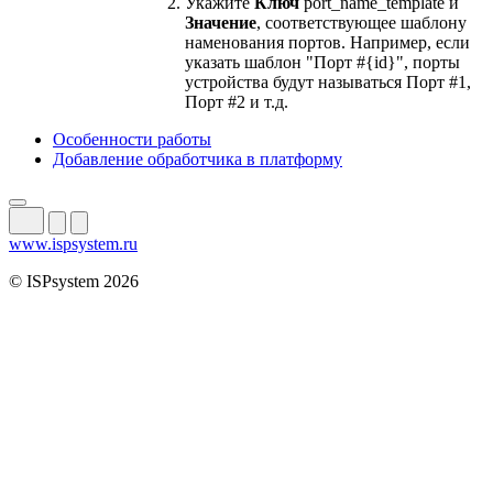
Укажите
Ключ
port_name_template и
Значение
, соответствующее шаблону
наменования портов. Например, если
указать шаблон "Порт #{id}", порты
устройства будут называться Порт #1,
Порт #2 и т.д.
Особенности работы
Добавление обработчика в платформу
www.ispsystem.ru
© ISPsystem 2026