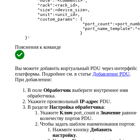
         "note":"<comments>",

         "rack":<rack_id>,

         "size":<device_size>,

         "unit":<unit_id>,

         "custom_params": {

                           "port_count":<port_numb
                           "port_name_template":"<
                          }

    }'
Пояснения к команде
Вы можете добавить виртуальный PDU через интерфейс
платформы. Подробнее см. в статье
Добавление PDU
.
При добавлении:
В поле
Обработчик
выберите внутреннее имя
обработчика.
Укажите произвольный
IP-адрес
PDU.
В разделе
Настройка обработчика
:
Укажите
Ключ
port_count и
Значение
равное
количеству портов PDU.
Чтобы задать шаблон наименования портов:
Нажмите кнопку
Добавить
настройку
.