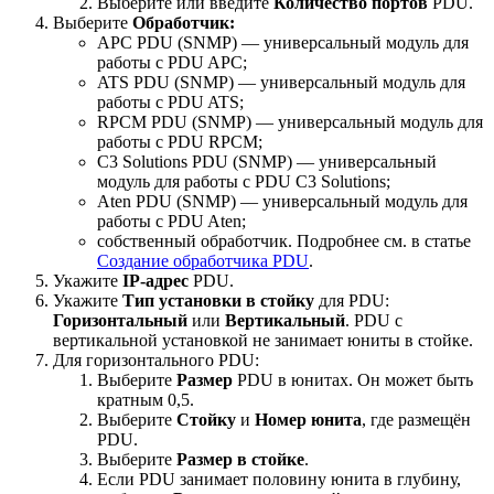
Выберите или введите
Количество портов
PDU.
Выберите
Обработчик:
APC PDU (SNMP) — универсальный модуль для
работы с PDU APC;
ATS PDU (SNMP) — универсальный модуль для
работы с PDU ATS;
RPCM PDU (SNMP) — универсальный модуль для
работы с PDU RPCM;
C3 Solutions PDU (SNMP) — универсальный
модуль для работы с PDU C3 Solutions;
Aten PDU (SNMP) — универсальный модуль для
работы с PDU Aten;
собственный обработчик. Подробнее см. в статье
Создание обработчика PDU
.
Укажите
IP-адрес
PDU.
Укажите
Тип установки в стойку
для PDU:
Горизонтальный
или
Вертикальный
. PDU с
вертикальной установкой не занимает юниты в стойке.
Для горизонтального PDU:
Выберите
Размер
PDU в юнитах. Он может быть
кратным 0,5.
Выберите
Стойку
и
Номер юнита
, где размещён
PDU.
Выберите
Размер в стойке
.
Если PDU занимает половину юнита в глубину,