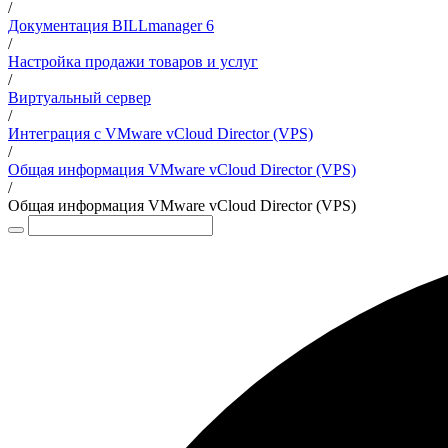
/
Документация BILLmanager 6
/
Настройка продажи товаров и услуг
/
Виртуальный сервер
/
Интеграция с VMware vCloud Director (VPS)
/
Общая информация VMware vCloud Director (VPS)
/
Общая информация VMware vCloud Director (VPS)