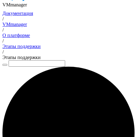
VMmanager
Документация
/
VMmanager
/
О платформе
/
Этапы поддержки
/
Этапы поддержки