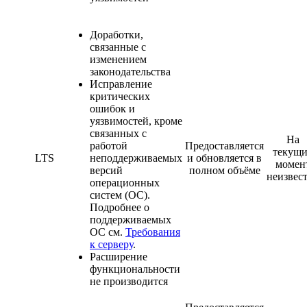
Доработки,
связанные с
изменением
законодательства
Исправление
критических
ошибок и
уязвимостей, кроме
связанных с
На
работой
Предоставляется
текущ
LTS
неподдерживаемых
и обновляется в
момен
версий
полном объёме
неизвес
операционных
систем (ОС).
Подробнее о
поддерживаемых
ОС см.
Требования
к серверу
.
Расширение
функциональности
не производится