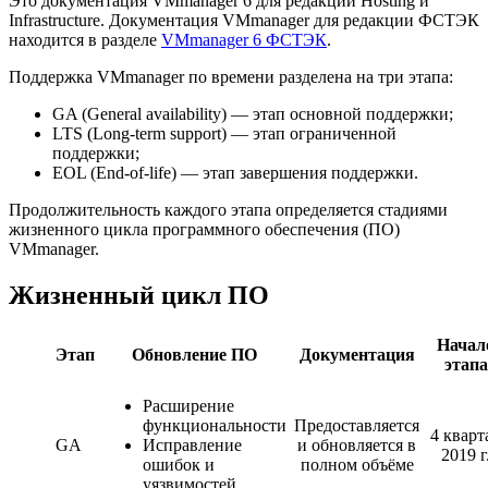
Это документация VMmanager 6 для редакций Hosting и
Infrastructure. Документация VMmanager для редакции ФСТЭК
находится в разделе
VMmanager 6 ФСТЭК
.
Поддержка VMmanager по времени разделена на три этапа:
GA (General availability) — этап основной поддержки;
LTS (Long-term support) — этап ограниченной
поддержки;
EOL (End-of-life) — этап завершения поддержки.
Продолжительность каждого этапа определяется стадиями
жизненного цикла программного обеспечения (ПО)
VMmanager.
Жизненный цикл ПО
Начал
Этап
Обновление ПО
Документация
этапа
Расширение
функциональности
Предоставляется
4 кварт
GA
Исправление
и обновляется в
2019 г
ошибок и
полном объёме
уязвимостей