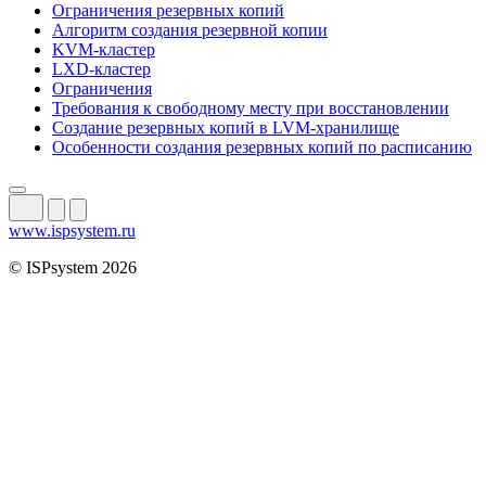
Ограничения резервных копий
Алгоритм создания резервной копии
KVM-кластер
LXD-кластер
Ограничения
Требования к свободному месту при восстановлении
Создание резервных копий в LVM-хранилище
Особенности создания резервных копий по расписанию
www.ispsystem.ru
© ISPsystem 2026