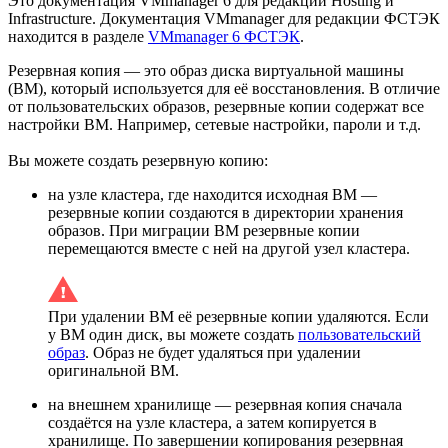
Это документация VMmanager 6 для редакций Hosting и
Infrastructure. Документация VMmanager для редакции ФСТЭК
находится в разделе
VMmanager 6 ФСТЭК
.
Резервная копия — это образ диска виртуальной машины
(ВМ), который используется для её восстановления. В отличие
от пользовательских образов, резервные копии содержат все
настройки ВМ. Например, сетевые настройки, пароли и т.д.
Вы можете создать резервную копию:
на узле кластера, где находится исходная ВМ —
резервные копии создаются в директории хранения
образов. При миграции ВМ резервные копии
перемещаются вместе с ней на другой узел кластера.
При удалении ВМ её резервные копии удаляются. Если
у ВМ один диск, вы можете создать
пользовательский
образ
. Образ не будет удаляться при удалении
оригинальной ВМ.
на внешнем хранилище — резервная копия сначала
создаётся на узле кластера, а затем копируется в
хранилище. По завершении копирования резервная