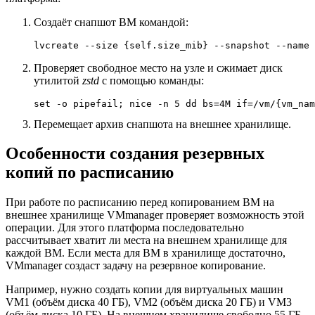
Создаёт снапшот ВМ командой:
lvcreate --size {self.size_mib} --snapshot --name 
Проверяет свободное место на узле и сжимает диск
утилитой
zstd
с помощью команды:
set -o pipefail; nice -n 5 dd bs=4M if=/vm/{vm_nam
Перемещает архив снапшота на внешнее хранилище.
Особенности создания резервных
копий по расписанию
При работе по расписанию перед копированием ВМ на
внешнее хранилище VMmanager проверяет возможность этой
операции. Для этого платформа последовательно
рассчитывает хватит ли места на внешнем хранилище для
каждой ВМ. Если места для ВМ в хранилище достаточно,
VMmanager создаст задачу на резервное копирование.
Например, нужно создать копии для виртуальных машин
VM1 (объём диска 40 ГБ), VM2 (объём диска 20 ГБ) и VM3
(объём диска 10 ГБ). На внешнем хранилище свободно 55 ГБ.