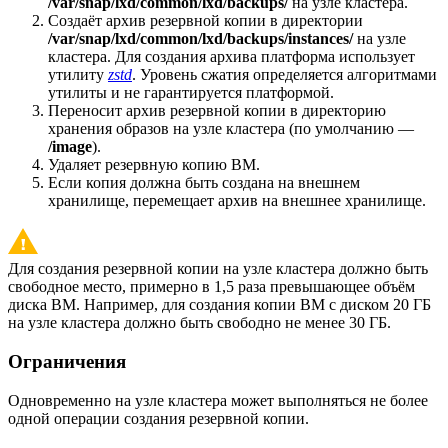
/var/snap/lxd/common/lxd/backups/
на узле кластера.
Создаёт архив резервной копии в директории
/var/snap/lxd/common/lxd/backups/instances/
на узле
кластера. Для создания архива платформа использует
утилиту
zstd
. Уровень сжатия определяется алгоритмами
утилиты и не гарантируется платформой.
Переносит архив резервной копии в директорию
хранения образов на узле кластера (по умолчанию —
/image
).
Удаляет резервную копию ВМ.
Если копия должна быть создана на внешнем
хранилище, перемещает архив на внешнее хранилище.
Для создания резервной копии на узле кластера должно быть
свободное место, примерно в 1,5 раза превышающее объём
диска ВМ. Например, для создания копии ВМ с диском 20 ГБ
на узле кластера должно быть свободно не менее 30 ГБ.
Ограничения
Одновременно на узле кластера может выполняться не более
одной операции
создания резервной копии
.