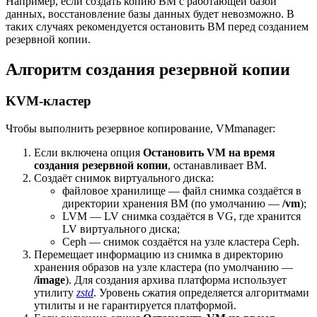
Например, если создать копию ВМ с работающей базой
данных, восстановление базы данных будет невозможно. В
таких случаях рекомендуется остановить ВМ перед созданием
резервной копии.
Алгоритм создания резервной копии
KVM-кластер
Чтобы выполнить резервное копирование, VMmanager:
Если включена опция
Остановить VM на время
создания резервной копии
, останавливает ВМ.
Cоздаёт снимок виртуального диска:
файловое хранилище — файл снимка создаётся в
директории хранения ВМ (по умолчанию —
/vm
);
LVM — LV снимка создаётся в VG, где хранится
LV виртуального диска;
Ceph — снимок создаётся на узле кластера Ceph.
Перемещает информацию из снимка в директорию
хранения образов на узле кластера (по умолчанию —
/image
). Для создания архива платформа использует
утилиту
zstd
. Уровень сжатия определяется алгоритмами
утилиты и не гарантируется платформой.