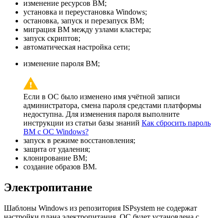
изменение ресурсов ВМ;
установка и переустановка Windows;
остановка, запуск и перезапуск ВМ;
миграция ВМ между узлами кластера;
запуск скриптов;
автоматическая настройка сети;
изменение пароля ВМ;
Если в ОС было изменено имя учётной записи
администратора, смена пароля средстами платформы
недоступна. Для изменения пароля выполните
инструкции из статьи базы знаний
Как сбросить пароль
ВМ с ОС Windows?
запуск в режиме восстановления;
защита от удаления;
клонирование ВМ;
создание образов ВМ.
Электропитание
Шаблоны Windows из репозитория ISPsystem не содержат
настройки плана электропитания. ОС будет установлена с