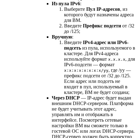
Из пула IPv6
:
Выберите
Пул IP-адресов
, из
которого будут назначены адреса
для ВМ.
Введите
Префикс подсети
от /32
до /125;
Вручную
:
Введите
IPv4-адрес или IPv6-
подсеть
из пула, используемого в
кластере. Для IPv4-адреса
используйте формат
, для
x.x.x.x
IPv6-подсети — формат
, где /yy —
x:x:x:x:x:x:x:x/yy
префикс подсети от /32 до /125.
Если адрес или подсеть не
входит в пул, используемый в
кластере, ВМ не будет создана;
Через DHCP
— IP-адрес будет выдан
внешним DHCP-сервером. Платформа
не будет учитывать этот адрес,
управлять им и отображать в
интерфейсе. Посмотреть сетевые
настройки ВМ вы сможете только в
гостевой ОС или логах DHCP-сервера.
DHCP-сервер должен быть корректно