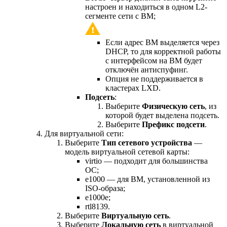
настроен и находиться в одном L2-
сегменте сети с ВМ;
Если адрес ВМ выделяется через
DHCP, то для корректной работы
с интерфейсом на ВМ будет
отключён антиспуфинг.
Опция не поддерживается в
кластерах LXD.
Подсеть
:
Выберите
Физическую сеть
,
из
которой будет выделена подсеть.
Выберите
Префикс подсети
.
Для виртуальной сети:
Выберите
Тип сетевого устройства
—
модель виртуальной сетевой карты:
virtio — подходит для большинства
ОС;
e1000 — для ВМ, установленной из
ISO-образа;
e1000e;
rtl8139.
Выберите
Виртуальную сеть
.
Выберите
Локальную сеть
в виртуальной