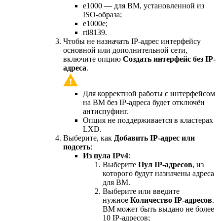
e1000 — для ВМ, установленной из
ISO-образа;
e1000e;
rtl8139.
Чтобы не назначать IP-адрес интерфейсу
основной или дополнительной сети,
включите опцию
Создать интерфейс без IP-
адреса
.
Для корректной работы с интерфейсом
на ВМ без IP-адреса будет отключён
антиспуфинг.
Опция не поддерживается в кластерах
LXD.
Выберите, как
Добавить IP-адрес или
подсеть
:
Из пула IPv4
:
Выберите
Пул IP-адресов
, из
которого будут назначены адреса
для ВМ.
Выберите или введите
нужное
Количество IP-адресов
.
ВМ может быть выдано не более
10 IP-адресов;