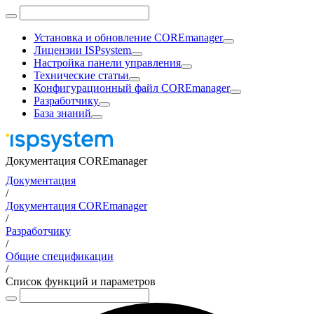
Установка и обновление COREmanager
Лицензии ISPsystem
Настройка панели управления
Технические статьи
Конфигурационный файл COREmanager
Разработчику
База знаний
Документация COREmanager
Документация
/
Документация COREmanager
/
Разработчику
/
Общие спецификации
/
Список функций и параметров