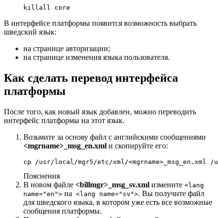
killall core
В интерфейсе платформы появится возможность выбрать
шведский язык:
на странице авторизации;
на странице изменения языка пользователя.
Как сделать перевод интерфейса
платформы
После того, как новый язык добавлен, можно переводить
интерфейс платформы на этот язык.
Возьмите за основу файл с английскими сообщениями
<mgrname>_msg_en.xml
и скопируйте его:
cp /usr/local/mgr5/etc/xml/<mgrname>_msg_en.xml /u
Пояснения
В новом файле
<billmgr>_msg_sv.xml
измените
<lang
на
. Вы получите файл
name="en">
<lang name="sv">
для шведского языка, в котором уже есть все возможные
сообщения платформы.