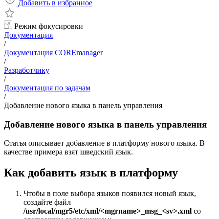
Добавить в избранное
Режим фокусировки
Документация
/
Документация COREmanager
/
Разработчику
/
Документация по задачам
/
Добавление нового языка в панель управления
Добавление нового языка в панель управления
Статья описывает добавление в платформу нового языка. В
качестве примера взят шведский язык.
Как добавить язык в платформу
Чтобы в поле выбора языков появился новый язык,
создайте файл
/usr/local/mgr5/etc/xml/<mgrname>_msg_<sv>.xml
со