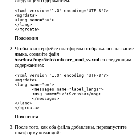
следующим содержанием:
<?xml version="1.0" encoding="UTF-8"?>

<mgrdata>

<lang name="sv">

</lang>

</mgrdata>
Пояснения
Чтобы в интерфейсе платформы
отображалось название
языка,
создайте
файл
/usr/local/mgr5/etc/xml/core_mod_sv.xml
со следующим
содержанием:
<?xml version="1.0" encoding="UTF-8"?>

<mgrdata>

<lang name="en">

       <messages name="label_langs">

       <msg name="sv">Svenska</msg>

       </messages>

</lang>

</mgrdata>
Пояснения
После того, как оба файла добавлены,
перезапустите
платформу командой: