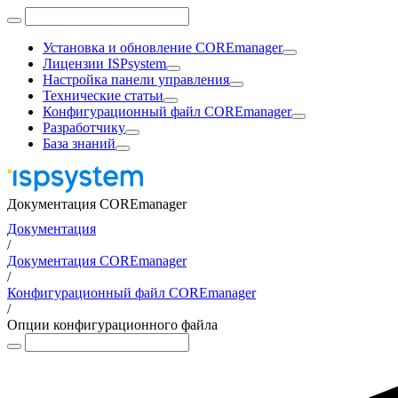
Установка и обновление COREmanager
Лицензии ISPsystem
Настройка панели управления
Технические статьи
Конфигурационный файл COREmanager
Разработчику
База знаний
Документация COREmanager
Документация
/
Документация COREmanager
/
Конфигурационный файл COREmanager
/
Опции конфигурационного файла