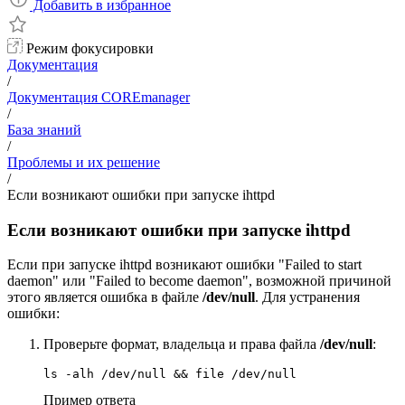
Добавить в избранное
Режим фокусировки
Документация
/
Документация COREmanager
/
База знаний
/
Проблемы и их решение
/
Если возникают ошибки при запуске ihttpd
Если возникают ошибки при запуске ihttpd
Если при запуске ihttpd возникают ошибки "Failed to start
daemon" или "Failed to become daemon", возможной причиной
этого является ошибка в файле
/dev/null
. Для устранения
ошибки:
Проверьте формат, владельца и права файла
/dev/null
:
ls -alh /dev/null && file /dev/null
Пример ответа