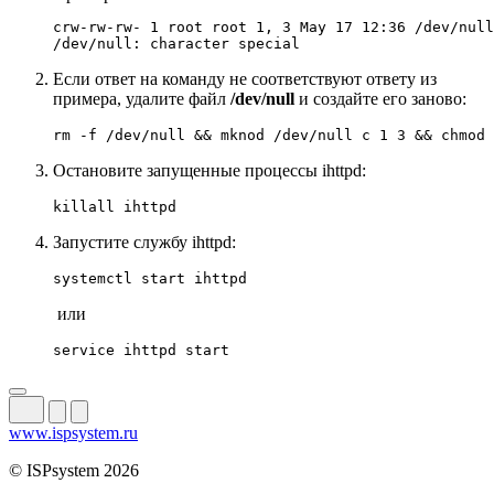
crw-rw-rw- 1 root root 1, 3 May 17 12:36 /dev/null

/dev/null: character special
Если ответ на команду не соответствуют ответу из
примера, удалите файл
/dev/null
и создайте его заново:
rm -f /dev/null && mknod /dev/null c 1 3 && chmod 
Остановите запущенные процессы ihttpd:
killall ihttpd
Запустите службу ihttpd:
systemctl start ihttpd
или
service ihttpd start
www.ispsystem.ru
© ISPsystem 2026