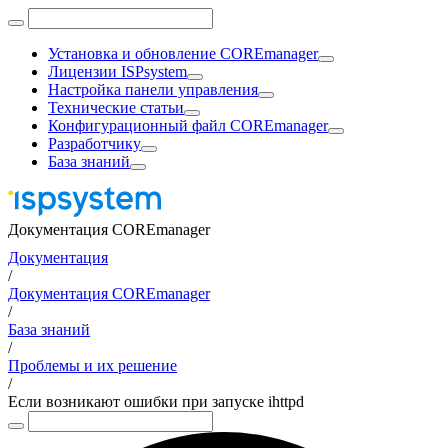
Установка и обновление COREmanager
Лицензии ISPsystem
Настройка панели управления
Технические статьи
Конфигурационный файл COREmanager
Разработчику
База знаний
Документация COREmanager
Документация
/
Документация COREmanager
/
База знаний
/
Проблемы и их решение
/
Если возникают ошибки при запуске ihttpd