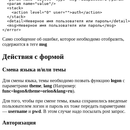
  <param name="value"/>

  <stack>

    <action level="0" user="">auth</action>

  </stack>

  <detail>Неверное имя пользователя или пароль</detail>

  <msg>Неверное имя пользователя или пароль</msg>

</error>
Само сообщение об ошибке, которое необходимо отобразить,
содержится в теге
msg
Действия с формой
Смена языка и/или темы
Для смены языка, темы необходимо позвать функцию
logon
с
параметрами
theme
,
lang
(Например:
func=logon&theme=orion&lang=ru
).
Для того, чтобы при смене темы, языка сохранились введеные
пользователем логин и пароль их тоже передать параметрами
—
username
и
pwd
. В этом случае надо посылать post запрос.
Авторизация