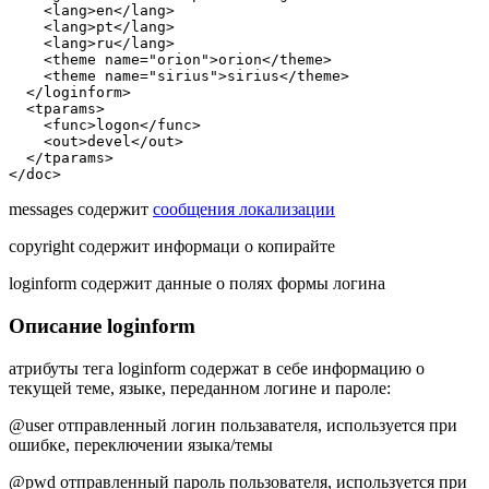
    <lang>en</lang>

    <lang>pt</lang>

    <lang>ru</lang>

    <theme name="orion">orion</theme>

    <theme name="sirius">sirius</theme>

  </loginform>

  <tparams>

    <func>logon</func>

    <out>devel</out>

  </tparams>

</doc>
messages содержит
сообщения локализации
copyright содержит информаци о копирайте
loginform содержит данные о полях формы логина
Описание loginform
атрибуты тега loginform содержат в себе информацию о
текущей теме, языке, переданном логине и пароле:
@user отправленный логин пользавателя, используется при
ошибке, переключении языка/темы
@pwd отправленный пароль пользователя, используется при