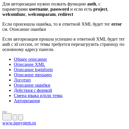
Для авторизации нужно позвать функцию
auth
, c
параметрами
username
,
password
и если есть
project
,
welcomfunc
,
welcomparam
,
redirect
Если произошла ошибка, то в ответной XML будет тег
error
см. Описание ошибки
Если авторизация прошла успешно в ответной XML будет тег
auth c id сессии, от темы требуется перезагрузить страницу по
основному адресу панели.
Общее описание
Описание XML
Описание loginform
Описание messages
Логотип
Описание ошибки
Действия с формой
Смена языка и/или темы
Авторизация
www.ispsystem.ru