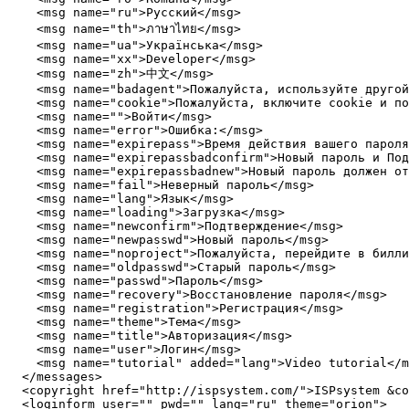
    <msg name="ru">Русский</msg>

    <msg name="th">ภาษาไทย</msg>

    <msg name="ua">Українська</msg>

    <msg name="xx">Developer</msg>

    <msg name="zh">中文</msg>

    <msg name="badagent">Пожалуйста, используйте другой
    <msg name="cookie">Пожалуйста, включите cookie и по
    <msg name="">Войти</msg>

    <msg name="error">Ошибка:</msg>

    <msg name="expirepass">Время действия вашего пароля
    <msg name="expirepassbadconfirm">Новый пароль и Под
    <msg name="expirepassbadnew">Новый пароль должен от
    <msg name="fail">Неверный пароль</msg>

    <msg name="lang">Язык</msg>

    <msg name="loading">Загрузка</msg>

    <msg name="newconfirm">Подтверждение</msg>

    <msg name="newpasswd">Новый пароль</msg>

    <msg name="noproject">Пожалуйста, перейдите в билли
    <msg name="oldpasswd">Старый пароль</msg>

    <msg name="passwd">Пароль</msg>

    <msg name="recovery">Восстановление пароля</msg>

    <msg name="registration">Регистрация</msg>

    <msg name="theme">Тема</msg>

    <msg name="title">Авторизация</msg>

    <msg name="user">Логин</msg>

    <msg name="tutorial" added="lang">Video tutorial</m
  </messages>

  <copyright href="http://ispsystem.com/">ISPsystem &co
  <loginform user="" pwd="" lang="ru" theme="orion">
