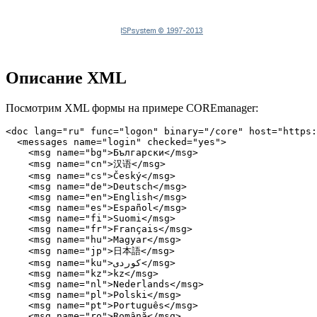
Описание XML
Посмотрим XML формы на примере COREmanager:
<doc lang="ru" func="logon" binary="/core" host="https:
  <messages name="login" checked="yes">

    <msg name="bg">Български</msg>

    <msg name="cn">汉语</msg>

    <msg name="cs">Český</msg> 

    <msg name="de">Deutsch</msg>

    <msg name="en">English</msg>

    <msg name="es">Español</msg>

    <msg name="fi">Suomi</msg>

    <msg name="fr">Français</msg>

    <msg name="hu">Magyar</msg>

    <msg name="jp">日本語</msg>

    <msg name="ku">کوردی</msg>

    <msg name="kz">kz</msg>

    <msg name="nl">Nederlands</msg>

    <msg name="pl">Polski</msg>

    <msg name="pt">Português</msg>

    <msg name="ro">Română</msg>
