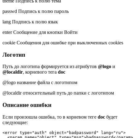
theme Подпись к полю тема
passwd Подпись к полю пароль
lang Подпись к полю язык
enter Сообщение для кнопки Войти
cookie Сообщения для ошибке при выключенных cookies
Логотип
Путь до логотипа формируется из атрибутов
@logo
и
@localdir
, корневого тега
doc
@logo название файла с логотипом
@localdir относительный путь до папки с логотипом
Описание ошибки
Если произошла ошибка, то в корневом теге
doc
будет
следующие:
<error type="auth" object="badpassword" lang="ru">

  <param name="object" type="msg">badpassword</param>
