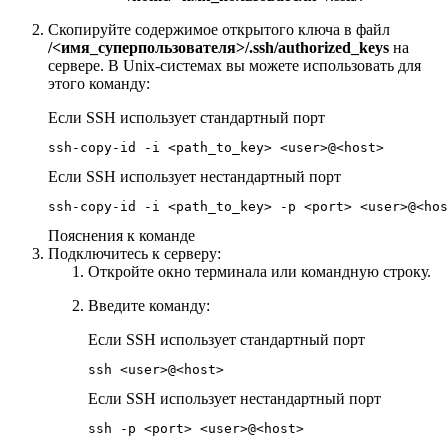
Скопируйте содержимое открытого ключа в файл
/<имя_суперпользователя>/.ssh/authorized_keys
на
сервере. В Unix-системах вы можете использовать для
этого команду:
Если SSH использует стандартный порт
ssh-copy-id -i <path_to_key> <user>@<host>
Если SSH использует нестандартный порт
ssh-copy-id -i <path_to_key> -p <port> <user>@<hos
Пояснения к команде
Подключитесь к серверу:
Откройте окно терминала или командную строку.
Введите команду:
Если SSH использует стандартный порт
ssh <user>@<host>
Если SSH использует нестандартный порт
ssh -p <port> <user>@<host>