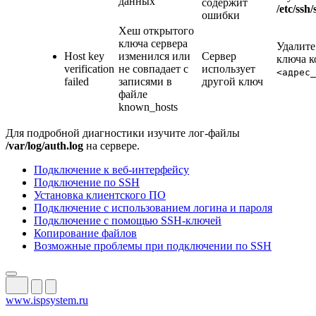
данных
содержит
/etc/ssh
ошибки
Хеш открытого
ключа сервера
Удалите
Host key
изменился или
Сервер
ключа 
verification
не совпадает с
использует
<адрес_
failed
записями в
другой ключ
файле
known_hosts
Для подробной диагностики изучите лог-файлы
/var/log/auth.log
на сервере.
Подключение к веб-интерфейсу
Подключение по SSH
Установка клиентского ПО
Подключение с использованием логина и пароля
Подключение с помощью SSH-ключей
Копирование файлов
Возможные проблемы при подключении по SSH
www.ispsystem.ru