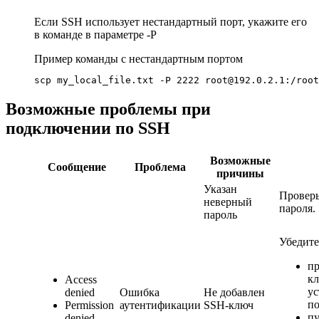
Если SSH использует нестандартный порт, укажите его
в команде в параметре -P
Пример команды с нестандартным портом
scp my_local_file.txt -P 2222 root@192.0.2.1:/root
Возможные проблемы при
подключении по SSH
Возможные
Сообщение
Проблема
причины
Указан
Проверь
неверный
пароля.
пароль
Убедитес
пр
кл
Access
ус
denied
Ошибка
Не добавлен
по
Permission
аутентификации
SSH-ключ
пу
denied