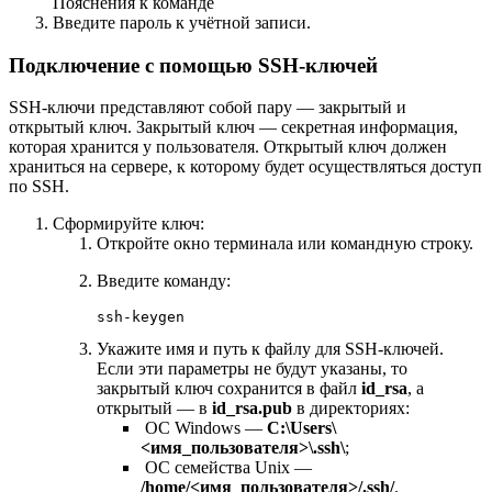
Пояснения к команде
Введите пароль к учётной записи.
Подключение с помощью SSH-ключей
SSH-ключи представляют собой пару — закрытый и
открытый ключ. Закрытый ключ — секретная информация,
которая хранится у пользователя. Открытый ключ должен
храниться на сервере, к которому будет осуществляться доступ
по SSH.
Сформируйте ключ:
Откройте окно терминала или командную строку.
Введите команду:
ssh-keygen
Укажите имя и путь к файлу для SSH-ключей.
Если эти параметры не будут указаны, то
закрытый ключ сохранится в файл
id_rsa
, а
открытый — в
id_rsa.pub
в директориях:
ОС Windows —
C:\Users\
<имя_пользователя>\.ssh\
;
ОС семейства Unix —
/home/<имя_пользователя>/.ssh/
.