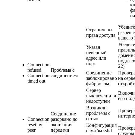
кл
ф
на
Убедите
Ограничены
разрешё
права доступа
вашего 
Убедите
Указан
правиль
неверный
доменно
адрес или
подклю
порт
Connection
22).
refused
Проблема с
Соединение
Проверь
Connection
соединением
заблокировано
на серв
timed out
файрволом
откройт
Сервер
Включит
выключен или
его под
недоступен
Возникли
Проверь
проблемы с
Соединение
интерне
сетью
Connection
разорвано до
reset by
окончания
Конфигурация
Провер
peer
передачи
службы sshd
службы 