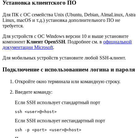
Установка клиентского ПО
Для ПК с ОС семейства Unix (Ubuntu, Debian, AlmaLinux, Astra
Linux, macOS и т.д.) установка дополнительного ПО не
требуется.
Для устройств с ОС Windows версии 10 и выше установите
компонент
Клиент OpenSSH
. Подробнее см. в
официальной
документации Microsoft
.
Для мобильных устройств установите любой SSH-клиент.
Подключение с использованием логина и пароля
Откройте окно терминала или командную строку.
Введите команду:
Если SSH использует стандартный порт
ssh <user>@<host>
Если SSH использует нестандартный порт
ssh -p <port> <user>@<host>