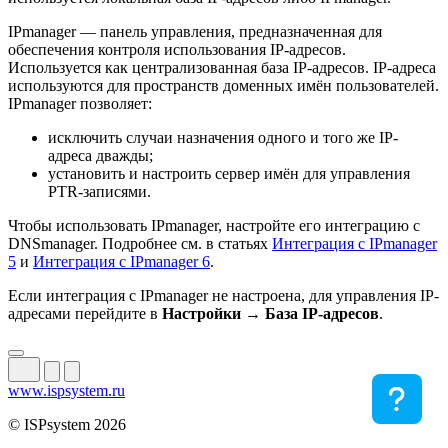
IPmanager — панель управления, предназначенная для
обеспечения контроля использования IP-адресов.
Используется как централизованная база IP-адресов. IP-адреса
используются для пространств доменных имён пользователей.
IPmanager позволяет:
исключить случаи назначения одного и того же IP-
адреса дважды;
установить и настроить сервер имён для управления
PTR-записями.
Чтобы использовать IPmanager, настройте его интеграцию с
DNSmanager. Подробнее см. в статьях
Интеграция с IPmanager
5
и
Интеграция с IPmanager 6
.
Если интеграция с IPmanager не настроена, для управления IP-
адресами перейдите в
Настройки → База IP-адресов
.
www.ispsystem.ru
© ISPsystem 2026