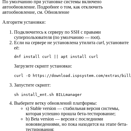
По умолчанию при установке системы включено
автообновление. Подробнее о том, как отключить
автообновление, см. Обновление
Алгоритм установки:
Подключитесь к серверу по SSH с правами
суперпользователя (по умолчанию — root).
Если на сервере не установлена утилита
curl
, установите
её:
dnf install curl || apt install curl
Загрузите скрипт установки:
curl -O https://download.ispsystem.com/extras/bill
Запустите скрипт:
sh install_ent.sh BILLmanager
Выберите ветку обновлений платформы:
s) Stable version — стабильная версия системы,
которая успешно прошла бета-тестирование;
b) Beta version — версия с последними
нововведениями, но пока находится на этапе бета-
тестирования;