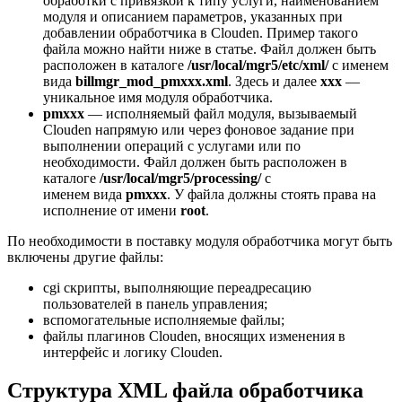
обработки с привязкой к типу услуги, наименованием
модуля и описанием параметров, указанных при
добавлении обработчика в Clouden. Пример такого
файла можно найти ниже в статье. Файл должен быть
расположен в каталоге
/usr/local/mgr5/etc/xml/
с именем
вида
billmgr_mod_pmxxx.xml
. Здесь и далее
xxx
—
уникальное имя модуля обработчика.
pmxxx
— исполняемый файл модуля, вызываемый
Clouden напрямую или через фоновое задание при
выполнении операций с услугами или по
необходимости. Файл должен быть расположен в
каталоге
/usr/local/mgr5/processing/
с
именем вида
pmxxx
. У файла должны стоять права на
исполнение от имени
root
.
По необходимости в поставку модуля обработчика могут быть
включены другие файлы:
cgi скрипты, выполняющие переадресацию
пользователей в панель управления;
вспомогательные исполняемые файлы;
файлы плагинов Clouden, вносящих изменения в
интерфейс и логику Clouden.
Структура XML файла обработчика