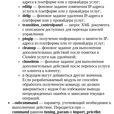
адреса в платформе или у провайдера услуг;
editip
— фоновое задание изменения IP-адреса
услуги в платформе или у провайдера услуг;
delip
— фоновое задание удаления IP-адреса в
платформе или у провайдера услуг;
transition_controlpanel
— запрос XML документа
с описанием доступных для перехода панелей
управления;
pingip
— получение информации о занятости IP-
адреса из платформы или от провайдера услуг;
cleanup
— фоновое задание для выполнения
дополнительных действий после пометки в
Clouden услуги как удалённой;
cloneitem
— фоновое задание для выполнения
дополнительных действий после переноса услуги
от клиента к клиенту;
в будущем могут добавиться другие значения.
Если разрабатываемый модуль не способен
обработать полученную команду, он должен
завершиться с кодом 0 во избежание вывода
непредвиденных ошибок и зависания текущих
операций.
--subcommand
— параметр, уточняющий необходимое к
выполнению действие. Передается при
--
command
равном
tuning_param
и
import_pricelist
;