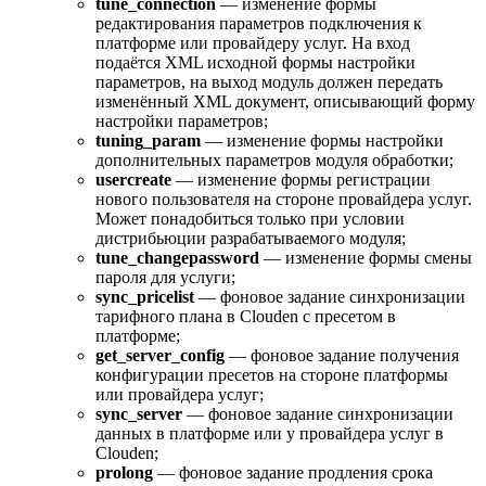
tune_connection
— изменение формы
редактирования параметров подключения к
платформе или провайдеру услуг. На вход
подаётся XML исходной формы настройки
параметров, на выход модуль должен передать
изменённый XML документ, описывающий форму
настройки параметров;
tuning_param
— изменение формы настройки
дополнительных параметров модуля обработки;
usercreate
— изменение формы регистрации
нового пользователя на стороне провайдера услуг.
Может понадобиться только при условии
дистрибьюции разрабатываемого модуля;
tune_changepassword
— изменение формы смены
пароля для услуги;
sync_pricelist
— фоновое задание синхронизации
тарифного плана в Clouden с пресетом в
платформе;
get_server_config
— фоновое задание получения
конфигурации пресетов на стороне платформы
или провайдера услуг;
sync_server
— фоновое задание синхронизации
данных в платформе или у провайдера услуг в
Clouden;
prolong
— фоновое задание продления срока