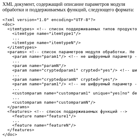
XML документ, содержащий описание параметров модуля
обработки и поддерживаемых функций, следующего формата:
<?xml version="1.0" encoding="UTF-8"?>

<doc>

  <itemtypes> <!-- список поддерживаемых типов продукто
    <itemtype name="itemtype1"/>

    ...

    <itemtype name="itemtypeN"/>

  </itemtypes>

  <params> <!-- список параметров модуля обработки. Не 
    <param name="param1"/> <!-- не шифруемый параметр -
    ...

    <param name="paramN"/>

    <param name="cryptedparam1" crypted="yes"/> <!-- ши
    ...

    <param name="cryptedparamN" crypted="yes"/>

    <param name="param1"/> <!-- не шифруемый параметр -
    ...

    <customparam name="customparam1" unique="yes|no" de
    ...

    <customparam name="customparamN"/>

  </params>

  <features> <!-- список поддерживаемых функций -->

    <feature name="feature1"/>

    ...

    <feature name="featureN"/>

  </features>

</doc>