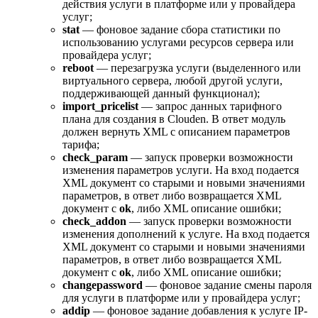
действия услуги в платформе или у провайдера
услуг;
stat
— фоновое задание сбора статистики по
использованию услугами ресурсов сервера или
провайдера услуг;
reboot
— перезагрузка услуги (выделенного или
виртуального сервера, любой другой услуги,
поддерживающей данный функционал);
import_pricelist
— запрос данных тарифного
плана для создания в Clouden. В ответ модуль
должен вернуть XML с описанием параметров
тарифа;
check_param
— запуск проверки возможности
изменения параметров услуги. На вход подается
XML документ со старыми и новыми значениями
параметров, в ответ либо возвращается XML
документ с
ok
, либо XML описание ошибки;
check_addon
— запуск проверки возможности
изменения дополнений к услуге. На вход подается
XML документ со старыми и новыми значениями
параметров, в ответ либо возвращается XML
документ с
ok
, либо XML описание ошибки;
changepassword
— фоновое задание смены пароля
для услуги в платформе или у провайдера услуг;
addip
— фоновое задание добавления к услуге IP-