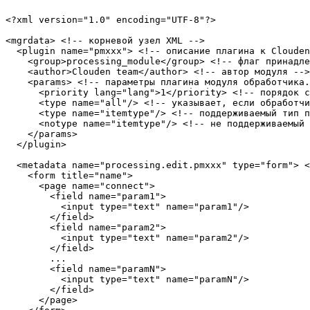
<?xml version="1.0" encoding="UTF-8"?>

<mgrdata> <!-- корневой узел XML -->

  <plugin name="pmxxx"> <!-- описание плагина к Clouden
    <group>processing_module</group> <!-- флаг принадле
    <author>Clouden team</author> <!-- автор модуля -->

    <params> <!-- параметры плагина модуля обработчика.
      <priority lang="lang">1</priority> <!-- порядок с
      <type name="all"/> <!-- указывает, если обработчи
      <type name="itemtype"/> <!-- поддерживаемый тип п
      <notype name="itemtype"/> <!-- не поддерживаемый 
    </params>

  </plugin>

  <metadata name="processing.edit.pmxxx" type="form"> <
    <form title="name">

      <page name="connect">

        <field name="param1">

          <input type="text" name="param1"/>

        </field>

        <field name="param2">

          <input type="text" name="param2"/>

        </field>

        ...

        <field name="paramN">

          <input type="text" name="paramN"/>

        </field>

      </page>
