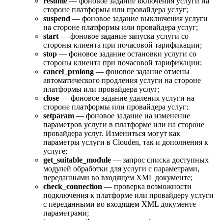
resume
— фоновое задание включения услуги на
стороне платформы или провайдера услуг;
suspend
— фоновое задание выключения услуги
на стороне платформы или провайдера услуг;
start
— фоновое задание запуска услуги со
стороны клиента при почасовой тарификации;
stop
— фоновое задание остановки услуги со
стороны клиента при почасовой тарификации;
cancel_prolong
— фоновое задание отмены
автоматического продления услуги на стороне
платформы или провайдера услуг;
close
— фоновое задание удаления услуги на
стороне платформы или провайдера услуг;
setparam
— фоновое задание на изменение
параметров услуги в платформе или на стороне
провайдера услуг. Измениться могут как
параметры услуги в Clouden, так и дополнения к
услуге;
get_suitable_module
— запрос списка доступных
модулей обработки для услуги с параметрами,
переданными во входящем XML документе;
check_connection
— проверка возможности
подключения к платформе или провайдеру услуги
с переданными во входящем XML документе
параметрами;