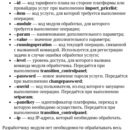
--id
— код тарифного плана на стороне платформы или
провайдера услуг при выполнении
import_pricelist
;
--item
— код услуги, для которой требуется выполнение
операции;
--module
— код модуля обработки, для которого
требуется выполнение операции;
--param
— наименование дополнительного параметра;
--value
— значение дополнительного параметра;
--runningoperation
— код текущей операции, связанной
с вызванной командой. Используется для регистрации
задачи в случае ошибки обработки услуги;
--level
— уровень доступа, для которого вызвана
команда модуля обработчика. Передаётся при
выполнении
transition_controlpanel
;
--password
— новое значение пароля услуги. Передаётся
при выполнении
changepassword
;
--userid
— код пользователя, из-под которого запущено
выполнение операции. Передаётся при выполнении
setparam
;
--panelkey
— идентификатор платформы, переход в
которую необходимо осуществить. Передаётся при
выполнении
transition_controlpanel
;
--ip
— код IP-адреса, который необходимо обработать.
Разработчику модуля нет необходимости обрабатывать весь