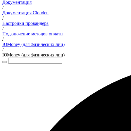
Документация
/
Документация Clouden
/
Настройки провайдера
/
Подключение методов оплаты
/
ЮMoney (для физических лиц)
/
ЮMoney (для физических лиц)