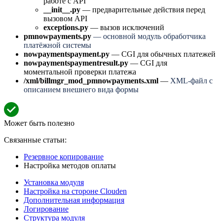
работе с API
__init__.py
— предварительные действия перед
вызовом API
exceptions.py
— вызов исключений
pmnowpayments.py
— основной модуль обработчика
платёжной системы
nowpaymentspayment.py
— CGI для обычных платежей
nowpaymentspaymentresult.py
— CGI для
моментальной проверки платежа
/xml/billmgr_mod_pmnowpayments.xml
—
XML-файл с
описанием внешнего вида формы
Может быть полезно
Связанные статьи:
Резервное копирование
Настройка методов оплаты
Установка модуля
Настройка на стороне Clouden
Дополнительная информация
Логирование
Структура модуля