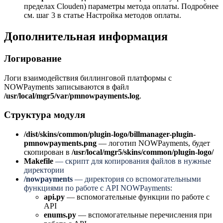
пределах Clouden) параметры метода оплаты.
Подробнее
см. шаг 3 в статье Настройка методов оплаты.
Дополнительная информация
Логирование
Логи взаимодействия биллинговой платформы с
NOWPayments записываются в файл
/usr/local/mgr5/var/pmnowpayments.log
.
Структура модуля
/dist/skins/common/plugin-logo/billmanager-plugin-
pmnowpayments.png
— логотип NOWPayments, будет
скопирован в
/usr/local/mgr5/skins/common/plugin-logo/
Makefile
— cкрипт для копирования файлов в нужные
директории
/nowpayments
— директория со вспомогательными
функциями по работе с API NOWPayments:
api.py
— вспомогательные функции по работе с
API
enums.py
— вспомогательные перечисления при