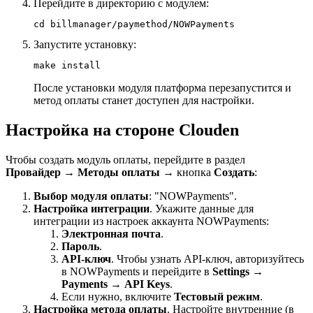
Перейдите в директорию с модулем:
cd billmanager/paymethod/NOWPayments
Запустите установку:
make install
После установки модуля платформа перезапустится и
метод оплаты станет доступен для настройки.
Настройка на стороне Clouden
Чтобы создать модуль оплаты, перейдите в раздел
Провайдер
→
Методы оплаты
→ кнопка
Создать
:
Выбор модуля оплаты
: "NOWPayments".
Настройка интеграции
. Укажите данные для
интеграции из настроек аккаунта NOWPayments:
Электронная почта
.
Пароль
.
API-ключ
. Чтобы узнать API-ключ, авторизуйтесь
в NOWPayments и перейдите в
Settings
→
Payments
→
API Keys
.
Если нужно, включите
Тестовый режим
.
Настройка метода оплаты
. Настройте внутренние (в