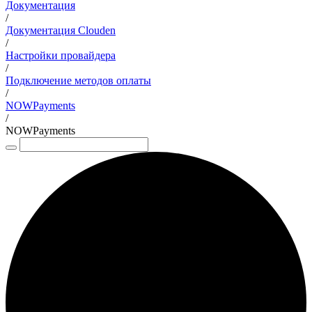
Документация
/
Документация Clouden
/
Настройки провайдера
/
Подключение методов оплаты
/
NOWPayments
/
NOWPayments