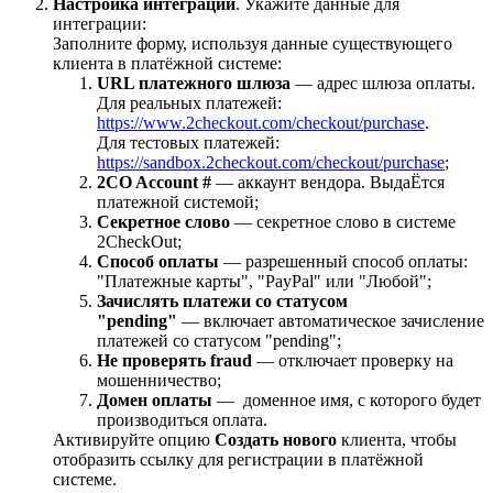
Настройка интеграции
. Укажите данные для
интеграции:
Заполните форму, используя данные существующего
клиента в платёжной системе:
URL платежного шлюза
— адрес шлюза оплаты.
Для реальных платежей:
https://www.2checkout.com/checkout/purchase
.
Для тестовых платежей:
https://sandbox.2checkout.com/checkout/purchase
;
2CO Account #
— аккаунт вендора. ВыдаЁтся
платежной системой;
Секретное слово
— секретное слово в системе
2CheckOut;
Способ оплаты
— разрешенный способ оплаты:
"Платежные карты", "PayPal" или "Любой";
Зачислять платежи со статусом
"pending"
— включает автоматическое зачисление
платежей со статусом "pending";
Не проверять fraud
— отключает проверку на
мошенничество;
Домен оплаты
— доменное имя, с которого будет
производиться оплата.
Активируйте опцию
Создать нового
клиента, чтобы
отобразить ссылку для регистрации в платёжной
системе.