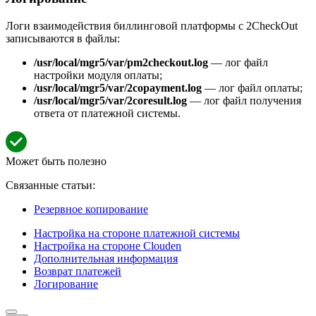
Логи взаимодействия биллинговой платформы с 2CheckOut
записываются в файлы:
/usr/local/mgr5/var/pm2checkout.log
— лог файл
настройки модуля оплаты;
/usr/local/mgr5/var/2copayment.log
— лог файл оплаты;
/usr/local/mgr5/var/2coresult.log
— лог файл получения
ответа от платежной системы.
Может быть полезно
Связанные статьи:
Резервное копирование
Настройка на стороне платежной системы
Настройка на стороне Clouden
Дополнительная информация
Возврат платежей
Логирование