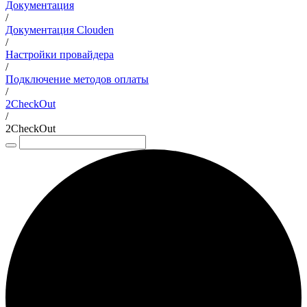
Документация
/
Документация Clouden
/
Настройки провайдера
/
Подключение методов оплаты
/
2CheckOut
/
2CheckOut