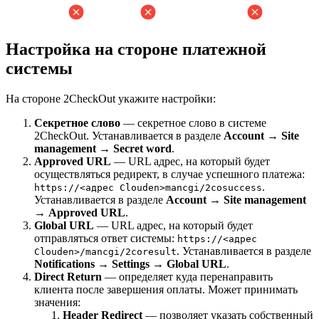
Настройка на стороне платежной
системы
На стороне 2CheckOut укажите настройки:
Секретное слово
— секретное слово в системе
2CheckOut. Устанавливается в разделе
Account
→
Site
management
→
Secret word
.
Approved URL
— URL адрес, на который будет
осуществляться редирект, в случае успешного платежа:
.
https://<адрес Clouden>mancgi/2cosuccess
Устанавливается в разделе
Account
→
Site management
→
Approved URL
.
Global URL
— URL адрес, на который будет
отправляться ответ системы:
https://<адрес
. Устанавливается в разделе
Clouden>/mancgi/2coresult
Notifications
→
Settings
→
Global URL
.
Direct Return
— определяет куда перенаправить
клиента после завершения оплаты. Может принимать
значения:
Header Redirect
— позволяет указать собственный