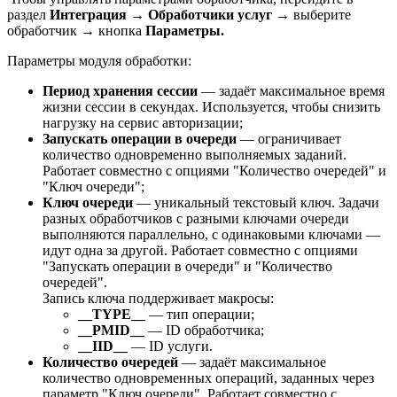
раздел
Интеграция
→
Обработчики услуг
→ выберите
обработчик → кнопка
Параметры.
Параметры модуля обработки:
Период хранения сессии
— задаёт максимальное время
жизни сессии в секундах. Используется, чтобы снизить
нагрузку на сервис авторизации;
Запускать операции в очереди
— ограничивает
количество одновременно выполняемых заданий.
Работает совместно с опциями "Количество очередей" и
"Ключ очереди";
Ключ очереди
— уникальный текстовый ключ. Задачи
разных обработчиков с разными ключами очереди
выполняются параллельно, с одинаковыми ключами —
идут одна за другой. Работает совместно с опциями
"Запускать операции в очереди" и "Количество
очередей".
Запись ключа поддерживает макросы:
__TYPE__
— тип операции;
__PMID__
— ID обработчика;
__IID__
— ID услуги.
Количество очередей
— задаёт максимальное
количество одновременных операций, заданных через
параметр "Ключ очереди". Работает совместно с