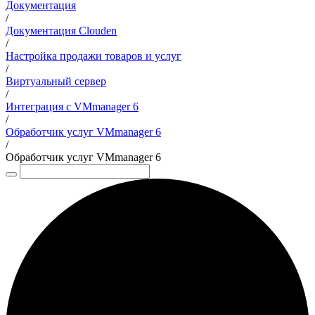
Документация
/
Документация Clouden
/
Настройка продажи товаров и услуг
/
Виртуальный сервер
/
Интеграция с VMmanager 6
/
Обработчик услуг VMmanager 6
/
Обработчик услуг VMmanager 6