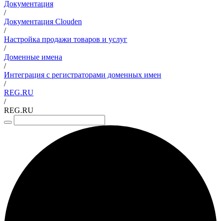
Документация
/
Документация Clouden
/
Настройка продажи товаров и услуг
/
Доменные имена
/
Интеграция с регистраторами доменных имен
/
REG.RU
/
REG.RU