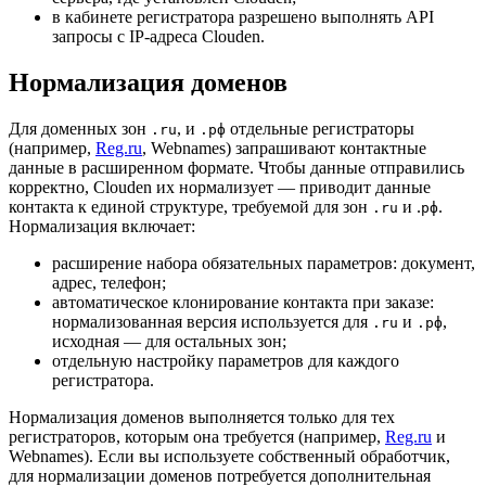
в кабинете регистратора разрешено выполнять API
запросы с IP-адреса Clouden.
Нормализация доменов
Для доменных зон
, и
отдельные регистраторы
.ru
.рф
(например,
Reg.ru
, Webnames) запрашивают контактные
данные в расширенном формате. Чтобы данные отправились
корректно, Clouden их нормализует — приводит данные
контакта к единой структуре, требуемой для зон
и .
.
.ru
рф
Нормализация включает:
расширение набора обязательных параметров: документ,
адрес, телефон;
автоматическое клонирование контакта при заказе:
нормализованная версия используется для
и
,
.ru
.рф
исходная — для остальных зон;
отдельную настройку параметров для каждого
регистратора.
Нормализация доменов выполняется только для тех
регистраторов, которым она требуется (например,
Reg.ru
и
Webnames). Если вы используете собственный обработчик,
для нормализации доменов потребуется дополнительная