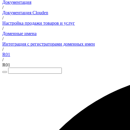
Документация
/
Документация Clouden
/
Настройка продажи товаров и услуг
/
Доменные имена
/
Интеграция с регистраторами доменных имен
/
R01
/
R01