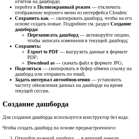
отчётов на дашборде;
перейти в
Полноэкранный режим
— отключить
отображение верхнего меню из интерфейса Clouden;
Сохранить как
— скопировать дашборд, чтобы на его
основе создать новые. Подробнее см. раздел
Создание
дашборда:
Перезаписать дашборд
— активируйте опцию,
чтобы записать изменения в текущий дашборд;
Сохранить:
Export to PDF
—
выгрузить данные в формате
PDF;
Download as
— скачать файл в формате JPG;
Поделиться
— скопировать в буфер обмена ссылку на
дашборд или отправить по email;
Задать
интервал автообновления
— установить
частоту обновления данных на дашборде на время
текущей сессии.
Создание дашборда
Для создания дашборда используется конструктор без кода.
Чтобы создать дашборд на основе преднастроенного:
Откройте нужный дашборд → в верхней панели