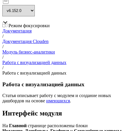
Режим фокусировки
Документация
/
Документация Clouden
/
Модуль бизнес-аналитики
/
Работа с визуализацией данных
/
Работа с визуализацией данных
Работа с визуализацией данных
Статья описывает работу с модулем и создание новых
дашбордов на основе
имеющихся
.
Интерфейс модуля
На
Главной
странице расположены блоки
Недавние
,
Дашборды
,
Графики
и
Сохранённые запросы
.