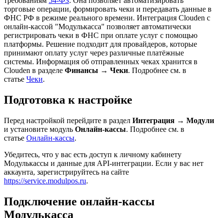
требованиям
54-ФЗ
. Она позволяет автоматизировать
торговые операции, формировать чеки и передавать данные в
ФНС РФ в режиме реального времени. Интеграция Clouden с
онлайн-кассой "Модулькасса" позволяет автоматически
регистрировать чеки в ФНС при оплате услуг с помощью
платформы. Решение подходит для провайдеров, которые
принимают оплату услуг через различные платёжные
системы. Информация об отправленных чеках хранится в
Clouden в разделе
Финансы
→
Чеки
. Подробнее см. в
статье
Чеки
.
Подготовка к настройке
Перед настройкой перейдите в раздел
Интеграция
→
Модули
и установите модуль
Онлайн-кассы
. Подробнее см. в
статье
Онлайн-кассы
.
Убедитесь, что у вас есть доступ к личному кабинету
Модулькассы и данные для API-интеграции. Если у вас нет
аккаунта, зарегистрируйтесь на сайте
https://service.modulpos.ru
.
Подключение онлайн-кассы
Модулькасса