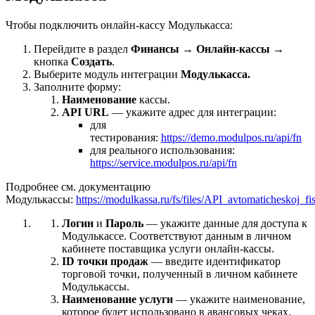
Чтобы подключить онлайн-кассу Модулькасса:
Перейдите в раздел
Финансы
→
Онлайн-кассы
→
кнопка
Создать
.
Выберите модуль интеграции
Модулькасса.
Заполните форму:
Наименование
кассы.
API URL
— укажите адрес для интеграции:
для
тестирования:
https://demo.modulpos.ru/api/fn
для реального использования:
https://service.modulpos.ru/api/fn
Подробнее см. документацию
Модулькассы:
https://modulkassa.ru/fs/files/API_avtomaticheskoj_fis
Логин
и
Пароль
— укажите данные для доступа к
Модулькассе. Соответствуют данным в личном
кабинете поставщика услуги онлайн-кассы.
ID точки продаж
— введите идентификатор
торговой точки, полученный в личном кабинете
Модулькассы.
Наименование услуги
— укажите наименование,
которое будет использовано в авансовых чеках.