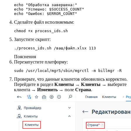
echo "Обработка завершена:"

echo "Успешно: $SUCCESS_COUNT"

echo "Ошибок: $ERROR_COUNT"
Сделайте файл исполняемым:
chmod +x process_ids.sh
Запустите скрипт:
./process_ids.sh /ваш/файл.xlsx 113
Пояснения
Перезапустите платформу:
sudo /usr/local/mgr5/sbin/mgrctl -m billmgr -R
Проверьте, что данные клиентов обновились корректно.
Перейдите в раздел
Клиенты
→
Клиенты
→ выберите
клиента →
Изменить
→ поле
Страна
.