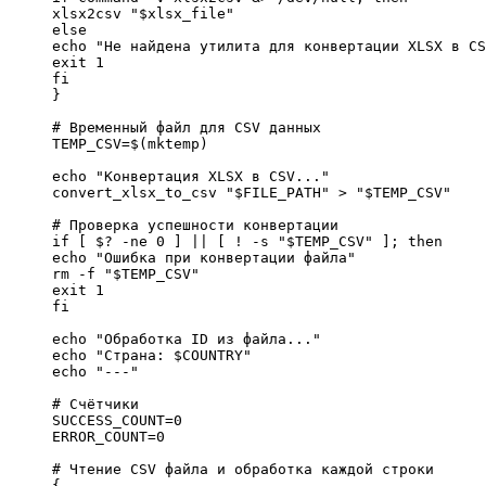
xlsx2csv "$xlsx_file"

else

echo "Не найдена утилита для конвертации XLSX в CS
exit 1

fi

}

# Временный файл для CSV данных

TEMP_CSV=$(mktemp)

echo "Конвертация XLSX в CSV..."

convert_xlsx_to_csv "$FILE_PATH" > "$TEMP_CSV"

# Проверка успешности конвертации

if [ $? -ne 0 ] || [ ! -s "$TEMP_CSV" ]; then

echo "Ошибка при конвертации файла"

rm -f "$TEMP_CSV"

exit 1

fi

echo "Обработка ID из файла..."

echo "Страна: $COUNTRY"

echo "---"

# Счётчики

SUCCESS_COUNT=0

ERROR_COUNT=0

# Чтение CSV файла и обработка каждой строки

{
