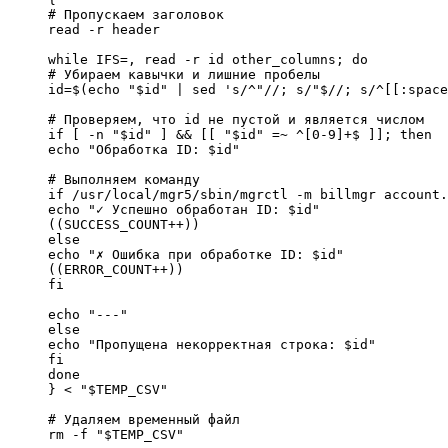
# Пропускаем заголовок

read -r header

while IFS=, read -r id other_columns; do

# Убираем кавычки и лишние пробелы

id=$(echo "$id" | sed 's/^"//; s/"$//; s/^[[:space
# Проверяем, что id не пустой и является числом

if [ -n "$id" ] && [[ "$id" =~ ^[0-9]+$ ]]; then

echo "Обработка ID: $id"

# Выполняем команду

if /usr/local/mgr5/sbin/mgrctl -m billmgr account.
echo "✓ Успешно обработан ID: $id"

((SUCCESS_COUNT++))

else

echo "✗ Ошибка при обработке ID: $id"

((ERROR_COUNT++))

fi

echo "---"

else

echo "Пропущена некорректная строка: $id"

fi

done

} < "$TEMP_CSV"

# Удаляем временный файл

rm -f "$TEMP_CSV"
