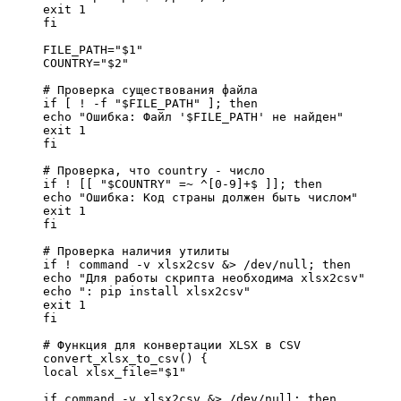
exit 1

fi

FILE_PATH="$1"

COUNTRY="$2"

# Проверка существования файла

if [ ! -f "$FILE_PATH" ]; then

echo "Ошибка: Файл '$FILE_PATH' не найден"

exit 1

fi

# Проверка, что country - число

if ! [[ "$COUNTRY" =~ ^[0-9]+$ ]]; then

echo "Ошибка: Код страны должен быть числом"

exit 1

fi

# Проверка наличия утилиты

if ! command -v xlsx2csv &> /dev/null; then

echo "Для работы скрипта необходима xlsx2csv"

echo ": pip install xlsx2csv"

exit 1

fi

# Функция для конвертации XLSX в CSV

convert_xlsx_to_csv() {

local xlsx_file="$1"

if command -v xlsx2csv &> /dev/null; then
