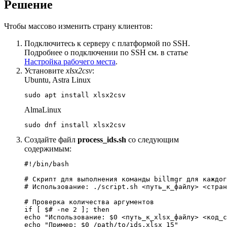
Решение
Чтобы массово изменить страну клиентов:
Подключитесь к серверу с платформой по SSH.
Подробнее о подключении по SSH см. в статье
Настройка рабочего места
.
Установите
xlsx2csv
:
Ubuntu, Astra Linux
sudo apt install xlsx2csv
AlmaLinux
sudo dnf install xlsx2csv
Создайте файл
process_ids.sh
со следующим
содержимым:
#!/bin/bash

# Скрипт для выполнения команды billmgr для каждог
# Использование: ./script.sh <путь_к_файлу> <стран
# Проверка количества аргументов

if [ $# -ne 2 ]; then

echo "Использование: $0 <путь_к_xlsx_файлу> <код_с
echo "Пример: $0 /path/to/ids.xlsx 15"
