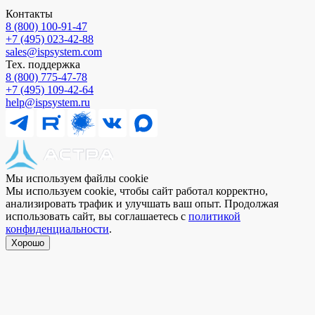
Контакты
8 (800) 100⁠-⁠91⁠-⁠47
+7 (495) 023⁠-⁠42⁠-⁠88
sales@ispsystem.com
Тех. поддержка
8 (800) 775⁠-⁠47⁠-⁠78
+7 (495) 109⁠-⁠42⁠-⁠64
help@ispsystem.ru
Мы используем файлы cookie
Мы используем cookie, чтобы сайт работал корректно,
анализировать трафик и улучшать ваш опыт. Продолжая
использовать сайт, вы соглашаетесь с
политикой
конфиденциальности
.
Хорошо