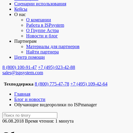
Сценарии использования
Кейсы
О нас
О компании
Работа в ISPsystem
О Группе Астра
Новости и блог
Партнерам
Материалы для партнеров
Найти партнера
Центр помощи
8 (800) 100-91-47
+7 (495) 023-42-88
sales@ispsystem.com
8 (800) 775-47-78
+7 (495) 109-42-64
Техподдержка
Главная
Блог и новости
Обучающие видеоролики по ISPmanager
06.08.2018
Время чтения: 1 минута