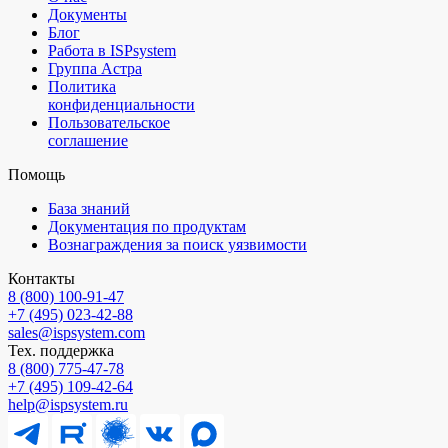
Документы
Блог
Работа в ISPsystem
Группа Астра
Политика
конфиденциальности
Пользовательское
соглашение
Помощь
База знаний
Документация по продуктам
Вознаграждения за поиск уязвимости
Контакты
8 (800) 100⁠-⁠91⁠-⁠47
+7 (495) 023⁠-⁠42⁠-⁠88
sales@ispsystem.com
Тех. поддержка
8 (800) 775⁠-⁠47⁠-⁠78
+7 (495) 109⁠-⁠42⁠-⁠64
help@ispsystem.ru