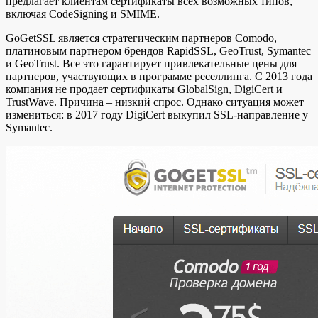
предлагает клиентам сертификаты всех возможных типов,
включая CodeSigning и SMIME.
GoGetSSL является стратегическим партнеров Comodo,
платиновым партнером брендов RapidSSL, GeoTrust, Symantec
и GeoTrust. Все это гарантирует привлекательные цены для
партнеров, участвующих в программе реселлинга. C 2013 года
компания не продает сертификаты GlobalSign, DigiCert и
TrustWave. Причина – низкий спрос. Однако ситуация может
измениться: в 2017 году DigiCert выкупил SSL-направление у
Symantec.