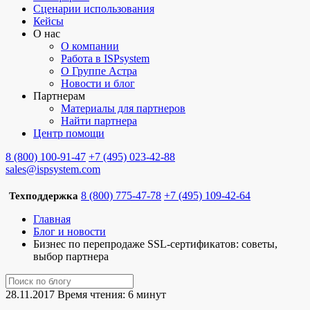
Сценарии использования
Кейсы
О нас
О компании
Работа в ISPsystem
О Группе Астра
Новости и блог
Партнерам
Материалы для партнеров
Найти партнера
Центр помощи
8 (800) 100-91-47
+7 (495) 023-42-88
sales@ispsystem.com
8 (800) 775-47-78
+7 (495) 109-42-64
Техподдержка
Главная
Блог и новости
Бизнес по перепродаже SSL-сертификатов: советы,
выбор партнера
28.11.2017
Время чтения: 6 минут