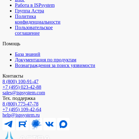
Работа в ISPsystem
Группа Астра
Политика
конфиденциальности
Пользовательское
соглашение
Помощь
База знаний
Документация по продуктам
Вознаграждения за поиск уязвимости
Контакты
8 (800) 100⁠-⁠91⁠-⁠47
+7 (495) 023⁠-⁠42⁠-⁠88
sales@ispsystem.com
Тех. поддержка
8 (800) 775⁠-⁠47⁠-⁠78
+7 (495) 109⁠-⁠42⁠-⁠64
help@ispsystem.ru