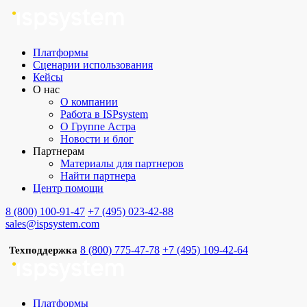
Платформы
Сценарии использования
Кейсы
О нас
О компании
Работа в ISPsystem
О Группе Астра
Новости и блог
Партнерам
Материалы для партнеров
Найти партнера
Центр помощи
8 (800) 100-91-47
+7 (495) 023-42-88
sales@ispsystem.com
8 (800) 775-47-78
+7 (495) 109-42-64
Техподдержка
Платформы