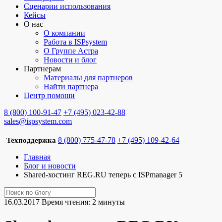
Сценарии использования
Кейсы
О нас
О компании
Работа в ISPsystem
О Группе Астра
Новости и блог
Партнерам
Материалы для партнеров
Найти партнера
Центр помощи
8 (800) 100-91-47
+7 (495) 023-42-88
sales@ispsystem.com
8 (800) 775-47-78
+7 (495) 109-42-64
Техподдержка
Главная
Блог и новости
Shared-хостинг REG.RU теперь с ISPmanager 5
16.03.2017
Время чтения: 2 минуты