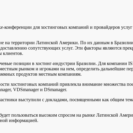
-конференции для хостинговых компаний и провайдеров услуг WH
 на территории Латинской Америки. По их данным в Бразилии н
редоставлению сопутствующих услуг. Эти факторы являются пре
ы клиентов.
евые позиции в хостинг-индустрии Бразилии. Для компании ISP
 местным рынком и игроками на нем, определить дальнейшие перс
раммных продуктов местным компаниям.
ности хостинговых компаний привлекла внимание множества по
nager, VDSmanager и DSmanager.
частники выступили с докладами, посвященными как общим темам
будет пользоваться высоким спросом на рынке Латинской Амери
нной информацией.