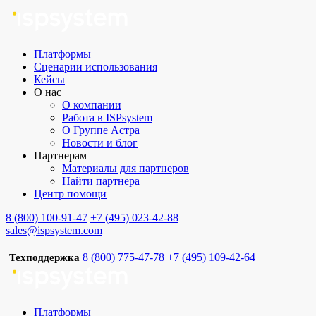
Платформы
Сценарии использования
Кейсы
О нас
О компании
Работа в ISPsystem
О Группе Астра
Новости и блог
Партнерам
Материалы для партнеров
Найти партнера
Центр помощи
8 (800) 100-91-47
+7 (495) 023-42-88
sales@ispsystem.com
8 (800) 775-47-78
+7 (495) 109-42-64
Техподдержка
Платформы