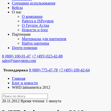
Сценарии использования
Кейсы
О нас
О компании
Работа в ISPsystem
О Группе Астра
Новости и блог
Партнерам
Материалы для партнеров
Найти партнера
Центр помощи
8 (800) 100-91-47
+7 (495) 023-42-88
sales@ispsystem.com
8 (800) 775-47-78
+7 (495) 109-42-64
Техподдержка
Главная
Блог и новости
WHD.latinamerica 2012
20.11.2012
Время чтения: 1 минута