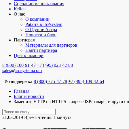
Сценарии использования
Кейсы
О нас
О компании
Работа в ISPsystem
О Группе Астра
Новости и блог
Партнерам
Материалы для партнеров
Найти партнера
Центр помощи
8 (800) 100-91-47
+7 (495) 023-42-88
sales@ispsystem.com
8 (800) 775-47-78
+7 (495) 109-42-64
Техподдержка
Главная
Блог и новости
Замените HTTP на HTTPS в адресе ISPmanager и других 
21.03.2019
Время чтения: 1 минута