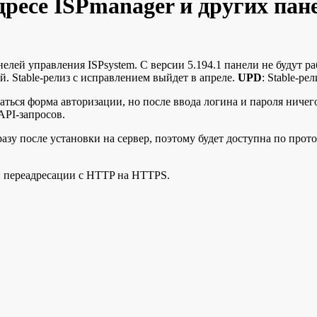
ресе ISPmanager и других пан
елей управления ISPsystem. С версии 5.194.1 панели не будут р
. Stable-релиз с исправлением выйдет в апреле.
UPD
: Stable-ре
аться форма авторизации, но после ввода логина и пароля ничег
API-запросов.
зу после установки на сервер, поэтому будет доступна по прот
 переадресации с HTTP на HTTPS.