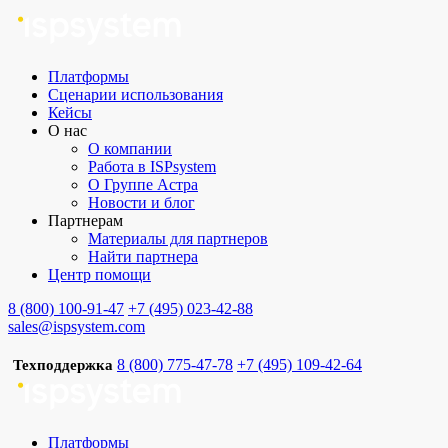
Платформы
Сценарии использования
Кейсы
О нас
О компании
Работа в ISPsystem
О Группе Астра
Новости и блог
Партнерам
Материалы для партнеров
Найти партнера
Центр помощи
8 (800) 100-91-47
+7 (495) 023-42-88
sales@ispsystem.com
8 (800) 775-47-78
+7 (495) 109-42-64
Техподдержка
Платформы