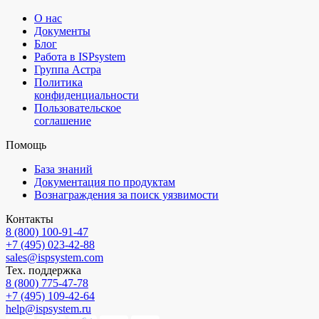
О нас
Документы
Блог
Работа в ISPsystem
Группа Астра
Политика
конфиденциальности
Пользовательское
соглашение
Помощь
База знаний
Документация по продуктам
Вознаграждения за поиск уязвимости
Контакты
8 (800) 100⁠-⁠91⁠-⁠47
+7 (495) 023⁠-⁠42⁠-⁠88
sales@ispsystem.com
Тех. поддержка
8 (800) 775⁠-⁠47⁠-⁠78
+7 (495) 109⁠-⁠42⁠-⁠64
help@ispsystem.ru