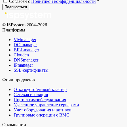
Согласен с
Политикой конфиденциальности
*
Подписаться
© ISPsystem 2004–2026
Платформы
VMmanager
DCImanager
BILLmanager
Clouden
DNSmanager
IPmanager
SSL-сертификаты
Фичи продуктов
Отказоустойчивый кластер
Сетевая изоляция
Портал самообслуживания
Удаленное управление серверами
Учет оборудования и активов
Групповые операции с BMC
О компании