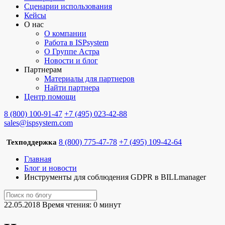
Сценарии использования
Кейсы
О нас
О компании
Работа в ISPsystem
О Группе Астра
Новости и блог
Партнерам
Материалы для партнеров
Найти партнера
Центр помощи
8 (800) 100-91-47
+7 (495) 023-42-88
sales@ispsystem.com
8 (800) 775-47-78
+7 (495) 109-42-64
Техподдержка
Главная
Блог и новости
Инструменты для соблюдения GDPR в BILLmanager
22.05.2018
Время чтения: 0 минут