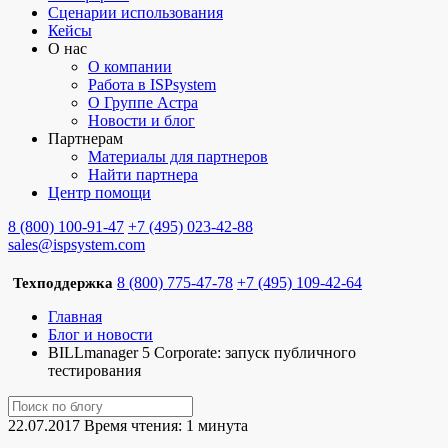
Сценарии использования
Кейсы
О нас
О компании
Работа в ISPsystem
О Группе Астра
Новости и блог
Партнерам
Материалы для партнеров
Найти партнера
Центр помощи
8 (800) 100-91-47
+7 (495) 023-42-88
sales@ispsystem.com
8 (800) 775-47-78
+7 (495) 109-42-64
Техподдержка
Главная
Блог и новости
BILLmanager 5 Corporate: запуск публичного
тестирования
22.07.2017
Время чтения: 1 минута